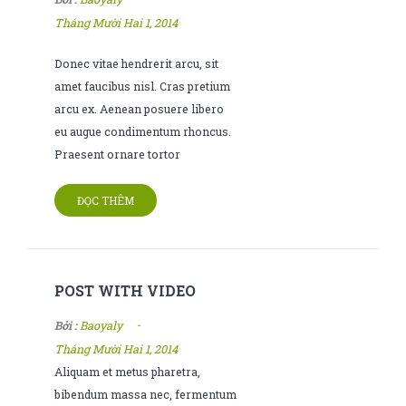
Tháng Mười Hai 1, 2014
Donec vitae hendrerit arcu, sit
amet faucibus nisl. Cras pretium
arcu ex. Aenean posuere libero
eu augue condimentum rhoncus.
Praesent ornare tortor
ĐỌC THÊM
POST WITH VIDEO
-
Bởi :
Baoyaly
Tháng Mười Hai 1, 2014
Aliquam et metus pharetra,
bibendum massa nec, fermentum