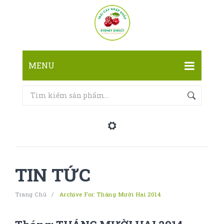
MENU
TRANG CHỦ
CỬA HÀNG
LIÊN HỆ
TIN TỨC
Trang Chủ
/
Archive For:
Tháng Mười Hai 2014