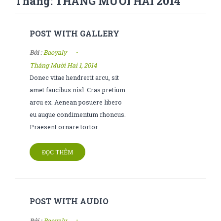
Tháng:
THÁNG MƯỜI HAI 2014
POST WITH GALLERY
-
Bởi :
Baoyaly
Tháng Mười Hai 1, 2014
Donec vitae hendrerit arcu, sit
amet faucibus nisl. Cras pretium
arcu ex. Aenean posuere libero
eu augue condimentum rhoncus.
Praesent ornare tortor
ĐỌC THÊM
POST WITH AUDIO
-
Bởi :
Baoyaly