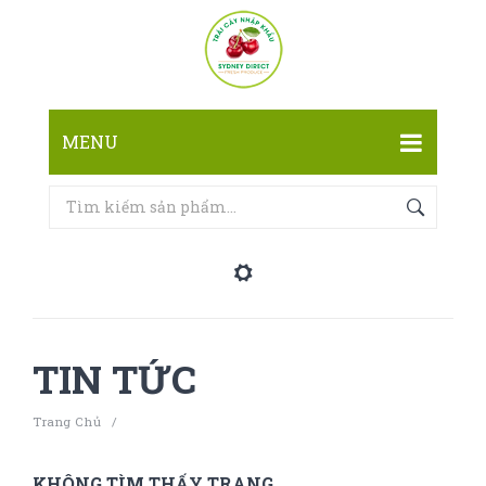
MENU
TRANG CHỦ
CỬA HÀNG
LIÊN HỆ
TIN TỨC
Trang Chủ
/
KHÔNG TÌM THẤY TRANG