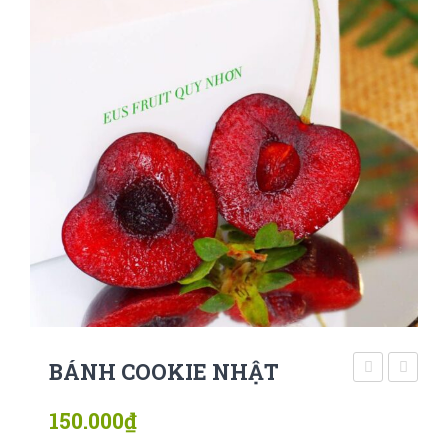
BÁNH COOKIE NHẬT
sấy
tây
150.000
₫