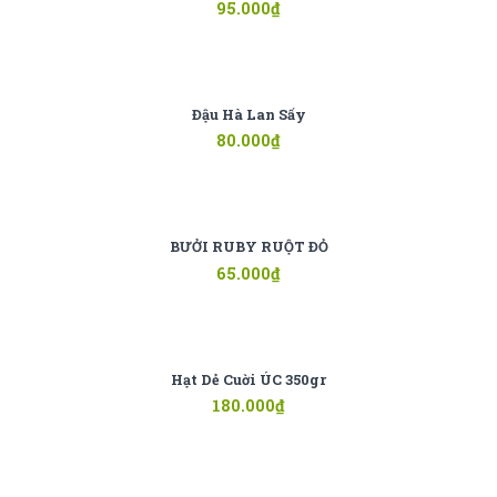
95.000
₫
Đậu Hà Lan Sấy
80.000
₫
BƯỞI RUBY RUỘT ĐỎ
65.000
₫
Hạt Dẻ Cuời ÚC 350gr
180.000
₫