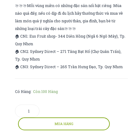
🍈🍈🍈Mỗi vùng miền có những đặc sản nổi bật riêng. Mùa
nào quả đấy, nếu có dịp đi du lịch hãy thưởng thức và mua về
làm món quà ý nghĩa cho người thân, gia đình, bạn bè từ
những loại trái cây đặc sản🍈🍈🍈
🏠 CN1: Eus Fruit shop- 344 Diên Hồng (Ngã 6 Ngô Mây), Tp.
Quy Nhơn
🏠 CN2: Sydney Direct – 271 Tăng Bạt Hổ (Chợ Quân Trấn),
Tp. Quy Nhơn
🏠 CN3: Sydney Direct – 265 Trần Hưng Đạo, Tp. Quy Nhơn
Có Hàng:
Còn 100 Hàng
BÁNH
COOKIE
NHẬT
MUA HÀNG
số