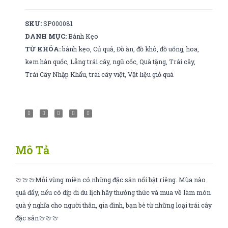
lượng
SKU:
SP000081
DANH MỤC:
Bánh Kẹo
TỪ KHÓA:
bánh kẹo
,
Củ quả
,
Đồ ăn
,
đồ khô
,
đồ uống
,
hoa
,
kem hàn quốc
,
Lẵng trái cây
,
ngũ cốc
,
Quà tặng
,
Trái cây
,
Trái Cây Nhập Khẩu
,
trái cây việt
,
Vật liệu giỏ quà
Mô Tả
🍈🍈🍈Mỗi vùng miền có những đặc sản nổi bật riêng. Mùa nào
quả đấy, nếu có dịp đi du lịch hãy thưởng thức và mua về làm món
quà ý nghĩa cho người thân, gia đình, bạn bè từ những loại trái cây
đặc sản🍈🍈🍈