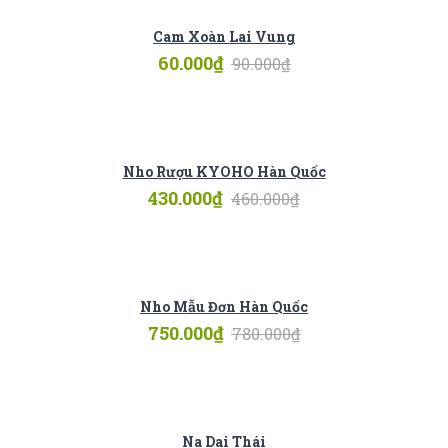
Cam Xoàn Lai Vung
60.000
₫
90.000
₫
Nho Rượu KYOHO Hàn Quốc
430.000
₫
460.000
₫
Nho Mẫu Đơn Hàn Quốc
750.000
₫
780.000
₫
Na Dai Thái