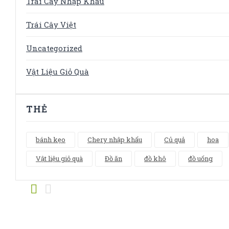
Trái Cây Nhập Khẩu
Trái Cây Việt
Uncategorized
Vật Liệu Giỏ Quà
THẺ
bánh kẹo
Chery nhập khẩu
Củ quả
hoa
Vật liệu giỏ quà
Đồ ăn
đồ khô
đồ uống