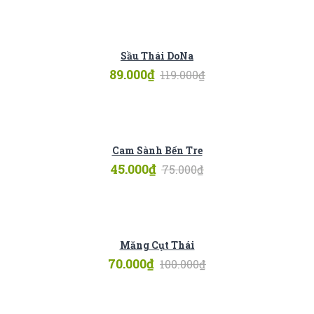
Sầu Thái DoNa
89.000
₫
119.000
₫
Cam Sành Bến Tre
45.000
₫
75.000
₫
Măng Cụt Thái
70.000
₫
100.000
₫