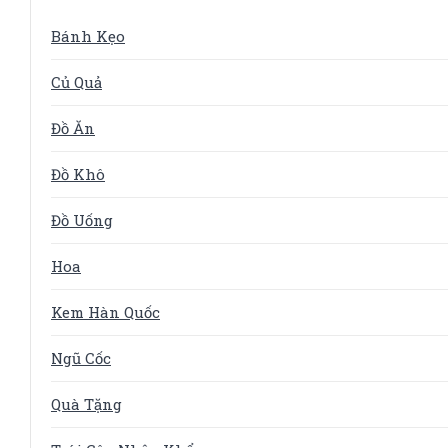
Bánh Kẹo
Củ Quả
Đồ Ăn
Đồ Khô
Đồ Uống
Hoa
Kem Hàn Quốc
Ngũ Cốc
Quà Tặng