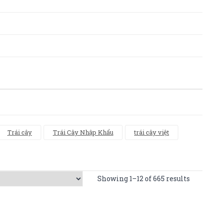
Trái cây
Trái Cây Nhập Khẩu
trái cây việt
Showing 1–12 of 665 results