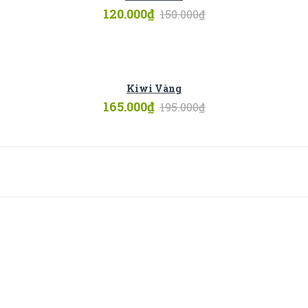
120.000
₫
150.000
₫
Kiwi Vàng
165.000
₫
195.000
₫