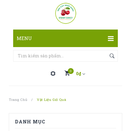
MENU
TRANG CHỦ
CỬA HÀNG
0
0
₫
LIÊN HỆ
Bạn không có sản phẩm nào trong giỏ hàng
Trang Chủ
/
Vật Liệu Giỏ Quà
Tổng Cộng:
0
₫
DANH MỤC