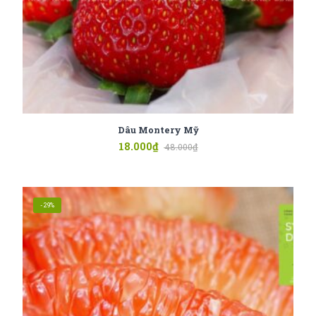
Dâu Montery Mỹ
18.000
₫
48.000
₫
-29%