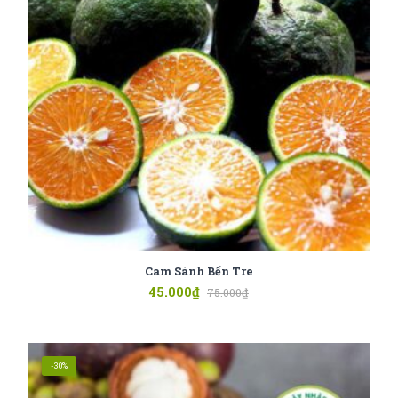
Cam Sành Bến Tre
45.000
₫
75.000
₫
-30%