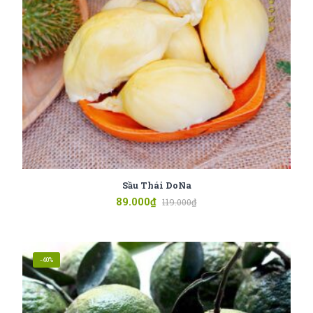
Sầu Thái DoNa
89.000
₫
119.000
₫
-40%