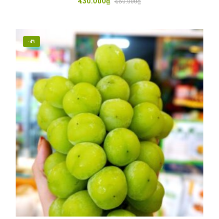
430.000
₫
460.000
₫
-4%