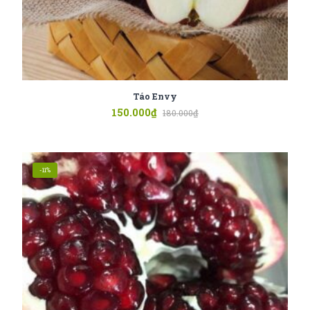
Táo Envy
150.000
₫
180.000
₫
-11%