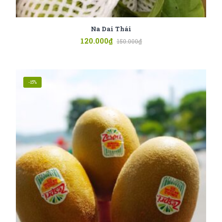
Na Dai Thái
120.000
₫
150.000
₫
-15%