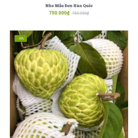
Nho Mẫu Đơn Hàn Quốc
750.000
₫
780.000
₫
-20%