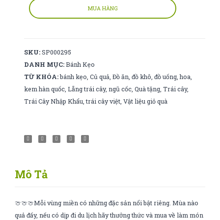
số
MUA HÀNG
lượng
SKU:
SP000295
DANH MỤC:
Bánh Kẹo
TỪ KHÓA:
bánh kẹo
,
Củ quả
,
Đồ ăn
,
đồ khô
,
đồ uống
,
hoa
,
kem hàn quốc
,
Lẵng trái cây
,
ngũ cốc
,
Quà tặng
,
Trái cây
,
Trái Cây Nhập Khẩu
,
trái cây việt
,
Vật liệu giỏ quà
Mô Tả
🍈🍈🍈Mỗi vùng miền có những đặc sản nổi bật riêng. Mùa nào
quả đấy, nếu có dịp đi du lịch hãy thưởng thức và mua về làm món