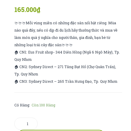
scl
mochi
165.000
₫
letsgo
thùng
🍈🍈🍈Mỗi vùng miền có những đặc sản nổi bật riêng. Mùa
nào quả đấy, nếu có dịp đi du lịch hãy thưởng thức và mua về
làm món quà ý nghĩa cho người thân, gia đình, bạn bè từ
những loại trái cây đặc sản🍈🍈🍈
🏠 CN1: Eus Fruit shop- 344 Diên Hồng (Ngã 6 Ngô Mây), Tp.
Quy Nhơn
🏠 CN2: Sydney Direct – 271 Tăng Bạt Hổ (Chợ Quân Trấn),
Tp. Quy Nhơn
🏠 CN3: Sydney Direct – 265 Trần Hưng Đạo, Tp. Quy Nhơn
Có Hàng:
Còn 100 Hàng
bánh
krinkle