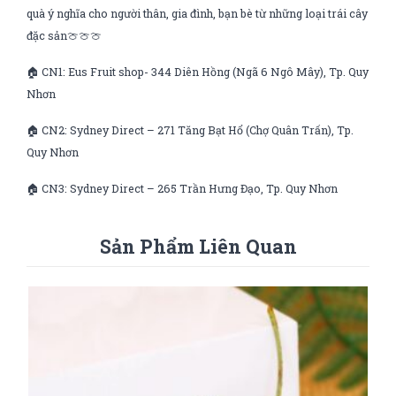
quà ý nghĩa cho người thân, gia đình, bạn bè từ những loại trái cây
đặc sản🍈🍈🍈
🏠 CN1: Eus Fruit shop- 344 Diên Hồng (Ngã 6 Ngô Mây), Tp. Quy
Nhơn
🏠 CN2: Sydney Direct – 271 Tăng Bạt Hổ (Chợ Quân Trấn), Tp.
Quy Nhơn
🏠 CN3: Sydney Direct – 265 Trần Hưng Đạo, Tp. Quy Nhơn
Sản Phẩm Liên Quan