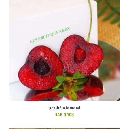
Óc Chó Diamond
145.000
₫