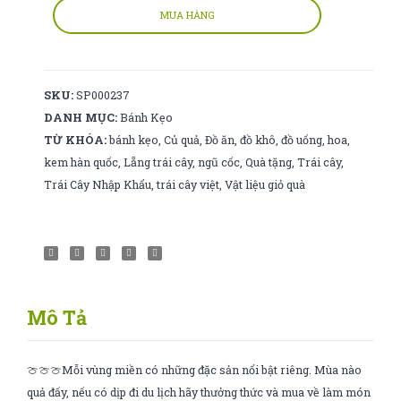
số
MUA HÀNG
lượng
SKU:
SP000237
DANH MỤC:
Bánh Kẹo
TỪ KHÓA:
bánh kẹo
,
Củ quả
,
Đồ ăn
,
đồ khô
,
đồ uống
,
hoa
,
kem hàn quốc
,
Lẵng trái cây
,
ngũ cốc
,
Quà tặng
,
Trái cây
,
Trái Cây Nhập Khẩu
,
trái cây việt
,
Vật liệu giỏ quà
Mô Tả
🍈🍈🍈Mỗi vùng miền có những đặc sản nổi bật riêng. Mùa nào
quả đấy, nếu có dịp đi du lịch hãy thưởng thức và mua về làm món