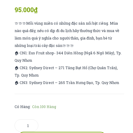
Mochi
fontein
95.000
₫
nhỏ
de
france
🍈🍈🍈Mỗi vùng miền có những đặc sản nổi bật riêng. Mùa
nào quả đấy, nếu có dịp đi du lịch hãy thưởng thức và mua về
làm món quà ý nghĩa cho người thân, gia đình, bạn bè từ
những loại trái cây đặc sản🍈🍈🍈
🏠 CN1: Eus Fruit shop- 344 Diên Hồng (Ngã 6 Ngô Mây), Tp.
Quy Nhơn
🏠 CN2: Sydney Direct – 271 Tăng Bạt Hổ (Chợ Quân Trấn),
Tp. Quy Nhơn
🏠 CN3: Sydney Direct – 265 Trần Hưng Đạo, Tp. Quy Nhơn
Có Hàng:
Còn 100 Hàng
bánh
Lu