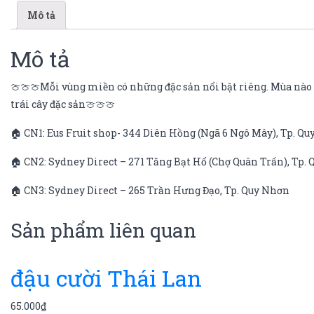
Mô tả
Mô tả
🍈🍈🍈Mỗi vùng miền có những đặc sản nổi bật riêng. Mùa nào q
trái cây đặc sản🍈🍈🍈
🏠 CN1: Eus Fruit shop- 344 Diên Hồng (Ngã 6 Ngô Mây), Tp. Q
🏠 CN2: Sydney Direct – 271 Tăng Bạt Hổ (Chợ Quân Trấn), Tp.
🏠 CN3: Sydney Direct – 265 Trần Hưng Đạo, Tp. Quy Nhơn
Sản phẩm liên quan
đậu cười Thái Lan
65.000
₫