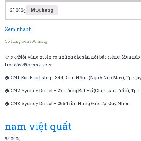
65.000
₫
Mua hàng
Xem nhanh
Có hàng:
còn 100 hàng
🍈🍈🍈Mỗi vùng miền có những đặc sản nổi bật riêng. Mùa nào q
trái cây đặc sản🍈🍈🍈
🏠 CN1: Eus Fruit shop- 344 Diên Hồng (Ngã 6 Ngô Mây), Tp. Q
🏠 CN2: Sydney Direct – 271 Tăng Bạt Hổ (Chợ Quân Trấn), Tp.
🏠 CN3: Sydney Direct – 265 Trần Hưng Đạo, Tp. Quy Nhơn
nam việt quất
95.000
₫