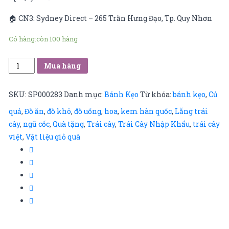
🏠 CN3: Sydney Direct – 265 Trần Hưng Đạo, Tp. Quy Nhơn
Có hàng:
còn 100 hàng
bánh
Mua hàng
white
castle
SKU:
SP000283
Danh mục:
Bánh Kẹo
Từ khóa:
bánh kẹo
,
Củ
số
quả
,
Đồ ăn
,
đồ khô
,
đồ uống
,
hoa
,
kem hàn quốc
,
Lẵng trái
lượng
cây
,
ngũ cốc
,
Quà tặng
,
Trái cây
,
Trái Cây Nhập Khẩu
,
trái cây
việt
,
Vật liệu giỏ quà