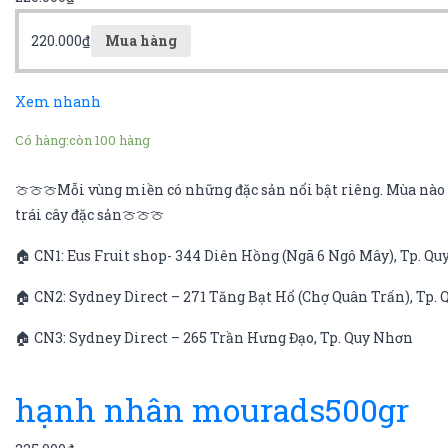
220.000
₫
Mua hàng
Xem nhanh
Có hàng:
còn 100 hàng
🍈🍈🍈Mỗi vùng miền có những đặc sản nổi bật riêng. Mùa nào q
trái cây đặc sản🍈🍈🍈
🏠 CN1: Eus Fruit shop- 344 Diên Hồng (Ngã 6 Ngô Mây), Tp. Q
🏠 CN2: Sydney Direct – 271 Tăng Bạt Hổ (Chợ Quân Trấn), Tp.
🏠 CN3: Sydney Direct – 265 Trần Hưng Đạo, Tp. Quy Nhơn
hạnh nhân mourads500gr