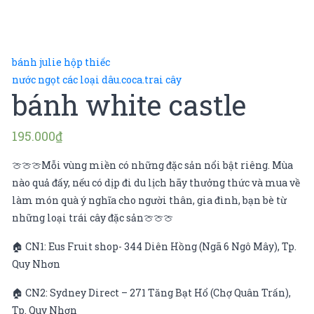
bánh julie hộp thiếc
nước ngọt các loại dâu.coca.trai cây
bánh white castle
195.000
₫
🍈🍈🍈Mỗi vùng miền có những đặc sản nổi bật riêng. Mùa
nào quả đấy, nếu có dịp đi du lịch hãy thưởng thức và mua về
làm món quà ý nghĩa cho người thân, gia đình, bạn bè từ
những loại trái cây đặc sản🍈🍈🍈
🏠 CN1: Eus Fruit shop- 344 Diên Hồng (Ngã 6 Ngô Mây), Tp.
Quy Nhơn
🏠 CN2: Sydney Direct – 271 Tăng Bạt Hổ (Chợ Quân Trấn),
Tp. Quy Nhơn