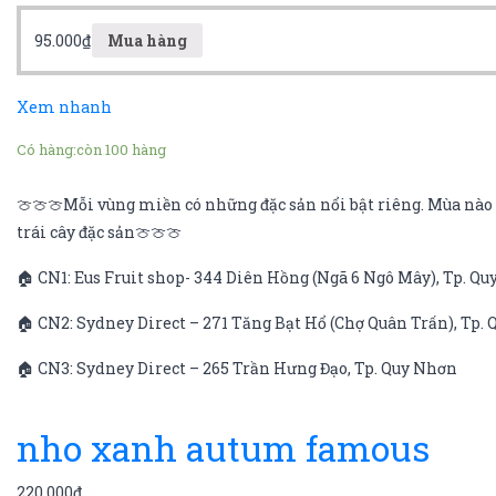
95.000
₫
Mua hàng
Xem nhanh
Có hàng:
còn 100 hàng
🍈🍈🍈Mỗi vùng miền có những đặc sản nổi bật riêng. Mùa nào q
trái cây đặc sản🍈🍈🍈
🏠 CN1: Eus Fruit shop- 344 Diên Hồng (Ngã 6 Ngô Mây), Tp. Q
🏠 CN2: Sydney Direct – 271 Tăng Bạt Hổ (Chợ Quân Trấn), Tp.
🏠 CN3: Sydney Direct – 265 Trần Hưng Đạo, Tp. Quy Nhơn
nho xanh autum famous
220.000
₫