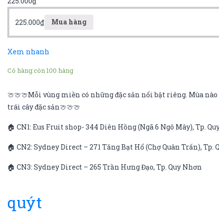
225.000
₫
225.000
₫
Mua hàng
Xem nhanh
Có hàng:
còn 100 hàng
🍈🍈🍈Mỗi vùng miền có những đặc sản nổi bật riêng. Mùa nào q
trái cây đặc sản🍈🍈🍈
🏠 CN1: Eus Fruit shop- 344 Diên Hồng (Ngã 6 Ngô Mây), Tp. Q
🏠 CN2: Sydney Direct – 271 Tăng Bạt Hổ (Chợ Quân Trấn), Tp.
🏠 CN3: Sydney Direct – 265 Trần Hưng Đạo, Tp. Quy Nhơn
quýt