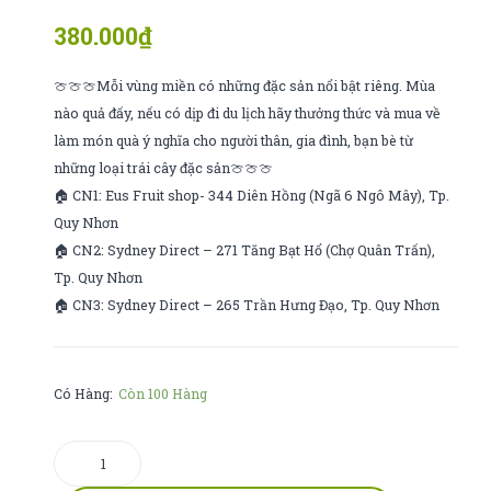
đỏ
xoài
380.000
₫
úc
thường
🍈🍈🍈Mỗi vùng miền có những đặc sản nổi bật riêng. Mùa
nào quả đấy, nếu có dịp đi du lịch hãy thưởng thức và mua về
làm món quà ý nghĩa cho người thân, gia đình, bạn bè từ
những loại trái cây đặc sản🍈🍈🍈
🏠 CN1: Eus Fruit shop- 344 Diên Hồng (Ngã 6 Ngô Mây), Tp.
Quy Nhơn
🏠 CN2: Sydney Direct – 271 Tăng Bạt Hổ (Chợ Quân Trấn),
Tp. Quy Nhơn
🏠 CN3: Sydney Direct – 265 Trần Hưng Đạo, Tp. Quy Nhơn
Có Hàng:
Còn 100 Hàng
cây
sung