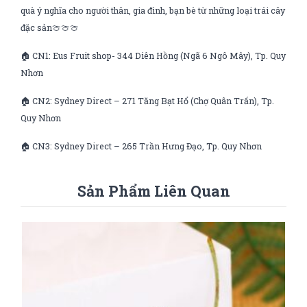
quà ý nghĩa cho người thân, gia đình, bạn bè từ những loại trái cây
đặc sản🍈🍈🍈
🏠 CN1: Eus Fruit shop- 344 Diên Hồng (Ngã 6 Ngô Mây), Tp. Quy
Nhơn
🏠 CN2: Sydney Direct – 271 Tăng Bạt Hổ (Chợ Quân Trấn), Tp.
Quy Nhơn
🏠 CN3: Sydney Direct – 265 Trần Hưng Đạo, Tp. Quy Nhơn
Sản Phẩm Liên Quan