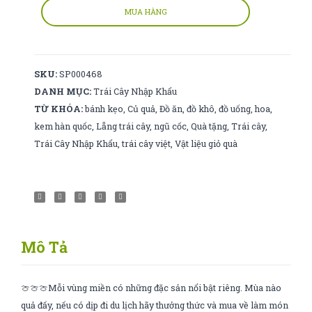
mỹ
MUA HÀNG
số
lượng
SKU:
SP000468
DANH MỤC:
Trái Cây Nhập Khẩu
TỪ KHÓA:
bánh kẹo
,
Củ quả
,
Đồ ăn
,
đồ khô
,
đồ uống
,
hoa
,
kem hàn quốc
,
Lẵng trái cây
,
ngũ cốc
,
Quà tặng
,
Trái cây
,
Trái Cây Nhập Khẩu
,
trái cây việt
,
Vật liệu giỏ quà
Mô Tả
🍈🍈🍈Mỗi vùng miền có những đặc sản nổi bật riêng. Mùa nào
quả đấy, nếu có dịp đi du lịch hãy thưởng thức và mua về làm món