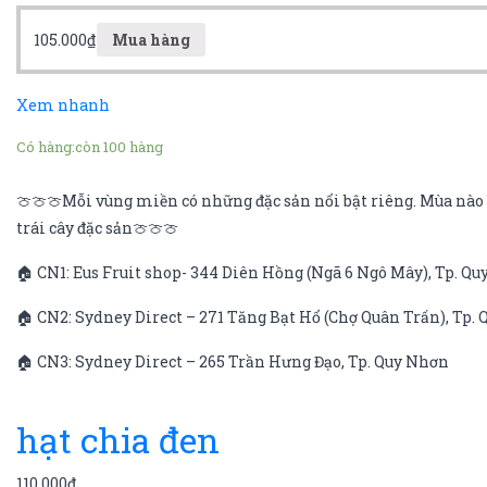
105.000
₫
Mua hàng
Xem nhanh
Có hàng:
còn 100 hàng
🍈🍈🍈Mỗi vùng miền có những đặc sản nổi bật riêng. Mùa nào q
trái cây đặc sản🍈🍈🍈
🏠 CN1: Eus Fruit shop- 344 Diên Hồng (Ngã 6 Ngô Mây), Tp. Q
🏠 CN2: Sydney Direct – 271 Tăng Bạt Hổ (Chợ Quân Trấn), Tp.
🏠 CN3: Sydney Direct – 265 Trần Hưng Đạo, Tp. Quy Nhơn
hạt chia đen
110.000
₫