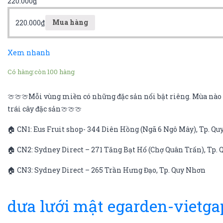
220.000
₫
220.000
₫
Mua hàng
Xem nhanh
Có hàng:
còn 100 hàng
🍈🍈🍈Mỗi vùng miền có những đặc sản nổi bật riêng. Mùa nào q
trái cây đặc sản🍈🍈🍈
🏠 CN1: Eus Fruit shop- 344 Diên Hồng (Ngã 6 Ngô Mây), Tp. Q
🏠 CN2: Sydney Direct – 271 Tăng Bạt Hổ (Chợ Quân Trấn), Tp.
🏠 CN3: Sydney Direct – 265 Trần Hưng Đạo, Tp. Quy Nhơn
dưa lưới mật egarden-vietga