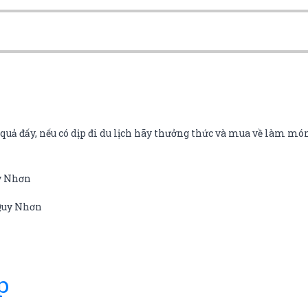
uả đấy, nếu có dịp đi du lịch hãy thưởng thức và mua về làm món
uy Nhơn
 Quy Nhơn
p