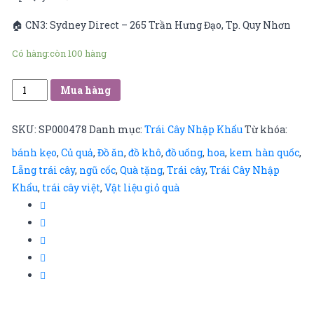
🏠 CN3: Sydney Direct – 265 Trần Hưng Đạo, Tp. Quy Nhơn
Có hàng:
còn 100 hàng
cherry
Mua hàng
sz
10.5
SKU:
SP000478
Danh mục:
Trái Cây Nhập Khẩu
Từ khóa:
số
bánh kẹo
,
Củ quả
,
Đồ ăn
,
đồ khô
,
đồ uống
,
hoa
,
kem hàn quốc
,
lượng
Lẵng trái cây
,
ngũ cốc
,
Quà tặng
,
Trái cây
,
Trái Cây Nhập
Khẩu
,
trái cây việt
,
Vật liệu giỏ quà