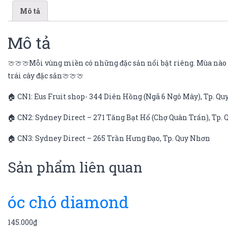
Mô tả
Mô tả
🍈🍈🍈Mỗi vùng miền có những đặc sản nổi bật riêng. Mùa nào q
trái cây đặc sản🍈🍈🍈
🏠 CN1: Eus Fruit shop- 344 Diên Hồng (Ngã 6 Ngô Mây), Tp. Q
🏠 CN2: Sydney Direct – 271 Tăng Bạt Hổ (Chợ Quân Trấn), Tp.
🏠 CN3: Sydney Direct – 265 Trần Hưng Đạo, Tp. Quy Nhơn
Sản phẩm liên quan
óc chó diamond
145.000
₫