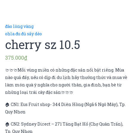
đào lòng vàng
ohla đu đủ sấy dẻo
cherry sz 10.5
375.000
₫
🍈🍈🍈Mỗi vùng miền có những đặc sản nổi bật riêng. Mùa
nào quả đấy, nếu có dịp đi du lịch hãy thưởng thức và mua về
làm món quà ý nghĩa cho người thân, gia đình, bạn bè từ
những loại trái cây đặc sản🍈🍈🍈
🏠 CN1: Eus Fruit shop- 344 Diên Hồng (Ngã 6 Ngô Mây), Tp.
Quy Nhơn
🏠 CN2: Sydney Direct – 271 Tăng Bạt Hổ (Chợ Quân Trấn),
Tp. Quy Nhơn