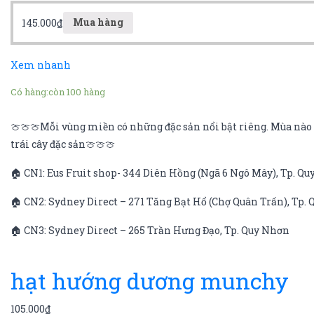
145.000
₫
Mua hàng
Xem nhanh
Có hàng:
còn 100 hàng
🍈🍈🍈Mỗi vùng miền có những đặc sản nổi bật riêng. Mùa nào q
trái cây đặc sản🍈🍈🍈
🏠 CN1: Eus Fruit shop- 344 Diên Hồng (Ngã 6 Ngô Mây), Tp. Q
🏠 CN2: Sydney Direct – 271 Tăng Bạt Hổ (Chợ Quân Trấn), Tp.
🏠 CN3: Sydney Direct – 265 Trần Hưng Đạo, Tp. Quy Nhơn
hạt hướng dương munchy
105.000
₫