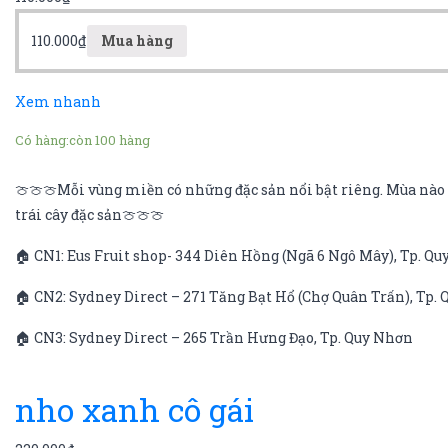
110.000
₫
Mua hàng
Xem nhanh
Có hàng:
còn 100 hàng
🍈🍈🍈Mỗi vùng miền có những đặc sản nổi bật riêng. Mùa nào q
trái cây đặc sản🍈🍈🍈
🏠 CN1: Eus Fruit shop- 344 Diên Hồng (Ngã 6 Ngô Mây), Tp. Q
🏠 CN2: Sydney Direct – 271 Tăng Bạt Hổ (Chợ Quân Trấn), Tp.
🏠 CN3: Sydney Direct – 265 Trần Hưng Đạo, Tp. Quy Nhơn
nho xanh cô gái