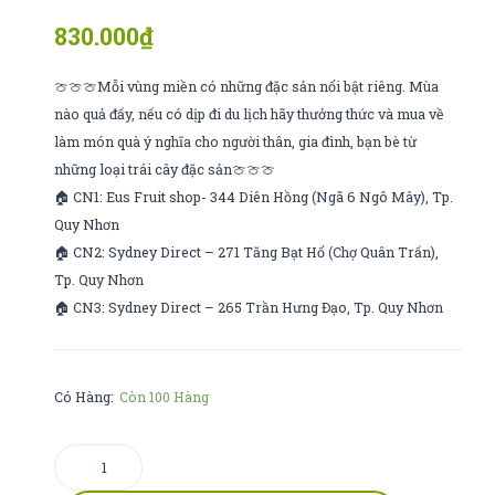
ambrosia
madi
830.000
₫
72
ý
🍈🍈🍈Mỗi vùng miền có những đặc sản nổi bật riêng. Mùa
nào quả đấy, nếu có dịp đi du lịch hãy thưởng thức và mua về
làm món quà ý nghĩa cho người thân, gia đình, bạn bè từ
những loại trái cây đặc sản🍈🍈🍈
🏠 CN1: Eus Fruit shop- 344 Diên Hồng (Ngã 6 Ngô Mây), Tp.
Quy Nhơn
🏠 CN2: Sydney Direct – 271 Tăng Bạt Hổ (Chợ Quân Trấn),
Tp. Quy Nhơn
🏠 CN3: Sydney Direct – 265 Trần Hưng Đạo, Tp. Quy Nhơn
Có Hàng:
Còn 100 Hàng
CHERRY
ÚC