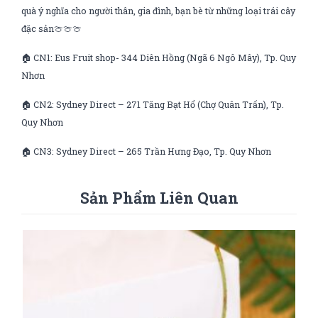
quà ý nghĩa cho người thân, gia đình, bạn bè từ những loại trái cây
đặc sản🍈🍈🍈
🏠 CN1: Eus Fruit shop- 344 Diên Hồng (Ngã 6 Ngô Mây), Tp. Quy
Nhơn
🏠 CN2: Sydney Direct – 271 Tăng Bạt Hổ (Chợ Quân Trấn), Tp.
Quy Nhơn
🏠 CN3: Sydney Direct – 265 Trần Hưng Đạo, Tp. Quy Nhơn
Sản Phẩm Liên Quan