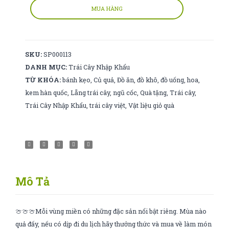
s28-
MUA HÀNG
30
số
lượng
SKU:
SP000113
DANH MỤC:
Trái Cây Nhập Khẩu
TỪ KHÓA:
bánh kẹo
,
Củ quả
,
Đồ ăn
,
đồ khô
,
đồ uống
,
hoa
,
kem hàn quốc
,
Lẵng trái cây
,
ngũ cốc
,
Quà tặng
,
Trái cây
,
Trái Cây Nhập Khẩu
,
trái cây việt
,
Vật liệu giỏ quà
Mô Tả
🍈🍈🍈Mỗi vùng miền có những đặc sản nổi bật riêng. Mùa nào
quả đấy, nếu có dịp đi du lịch hãy thưởng thức và mua về làm món