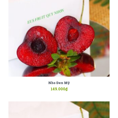
Nho Đen Mỹ
149.000
₫