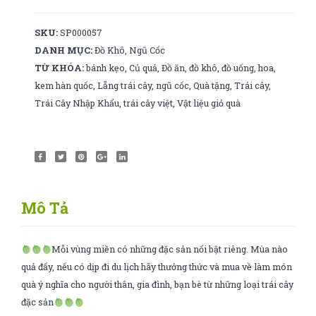
SKU:
SP000057
DANH MỤC:
Đồ Khô
,
Ngũ Cốc
TỪ KHÓA:
bánh kẹo
,
Củ quả
,
Đồ ăn
,
đồ khô
,
đồ uống
,
hoa
,
kem hàn quốc
,
Lẵng trái cây
,
ngũ cốc
,
Quà tặng
,
Trái cây
,
Trái Cây Nhập Khẩu
,
trái cây việt
,
Vật liệu giỏ quà
Mô Tả
Mỗi vùng miền có những đặc sản nổi bật riêng. Mùa nào
quả đấy, nếu có dịp đi du lịch hãy thưởng thức và mua về làm món
quà ý nghĩa cho người thân, gia đình, bạn bè từ những loại trái cây
đặc sản