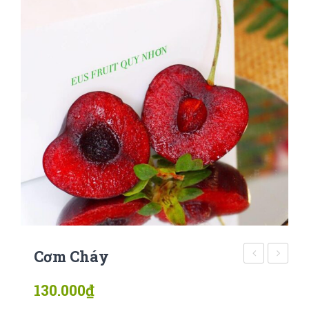
Cơm Cháy
rượu
raffaell
130.000
₫
kyoho