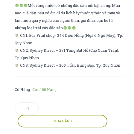
Mỗi vùng miền có những đặc sản nổi bật riêng. Mùa
nào quả đấy, nếu có dịp đi du lịch hãy thưởng thức và mua về
làm món quà ý nghĩa cho người thân, gia đình, bạn bè từ
những loại trái cây đặc sản
CN1: Eus Fruit shop- 344 Diên Hồng (Ngã 6 Ngô Mây), Tp.
Quy Nhơn
CN2: Sydney Direct – 271 Tăng Bạt Hổ (Chợ Quân Trấn),
Tp. Quy Nhơn
CN3: Sydney Direct – 265 Trần Hưng Đạo, Tp. Quy Nhơn
Có Hàng:
Còn 100 Hàng
Cơm
cháy
số
MUA HÀNG
lượng