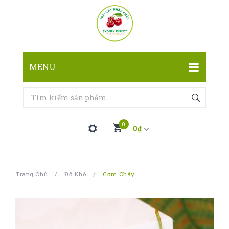
MENU
TRANG CHỦ
CỬA HÀNG
0
0
₫
LIÊN HỆ
Bạn không có sản phẩm nào trong giỏ hàng
Trang Chủ
/
Đồ Khô
/
Cơm Cháy
Tổng Cộng:
0
₫