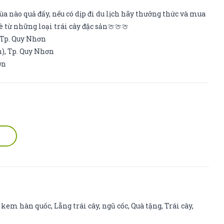
size
a nào quả đấy, nếu có dịp đi du lịch hãy thưởng thức và mua
22
 từ những loại trái cây đặc sản🍈🍈🍈
 Tp. Quy Nhơn
n), Tp. Quy Nhơn
ơn
,
kem hàn quốc
,
Lẵng trái cây
,
ngũ cốc
,
Quà tặng
,
Trái cây
,