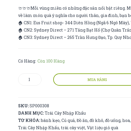
🍈🍈🍈Mỗi vùng miền có những đặc sản nổi bật riêng. Mù
về làm món quà ý nghĩa cho người thân, gia đình, bạn bè
🏠 CN1: Eus Fruit shop- 344 Diên Hồng (Ngã 6 Ngô Mây),
🏠 CN2: Sydney Direct – 271 Tăng Bạt Hổ (Chợ Quân Trấ
🏠 CN3: Sydney Direct – 265 Trần Hưng Đạo, Tp. Quy Nh
Có Hàng:
Còn 100 Hàng
dâu
MUA HÀNG
tây
tim
tuyết
SKU:
SP000308
số
DANH MỤC:
Trái Cây Nhập Khẩu
lượng
TỪ KHÓA:
bánh kẹo
,
Củ quả
,
Đồ ăn
,
đồ khô
,
đồ uống
,
hoa
Trái Cây Nhập Khẩu
,
trái cây việt
,
Vật liệu giỏ quà