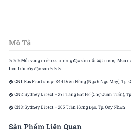
Mô Tả
🍈🍈🍈Mỗi vùng miền có những đặc sản nổi bật riêng. Mùa nào
loại trái cây đặc sản🍈🍈🍈
🏠 CN1: Eus Fruit shop- 344 Diên Hồng (Ngã 6 Ngô Mây), Tp.
🏠 CN2: Sydney Direct – 271 Tăng Bạt Hổ (Chợ Quân Trấn), T
🏠 CN3: Sydney Direct – 265 Trần Hưng Đạo, Tp. Quy Nhơn
Sản Phẩm Liên Quan