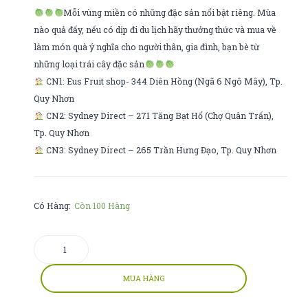
32-
cẩm
Mỗi vùng miền có những đặc sản nổi bật riêng. Mùa
34
nào quả đấy, nếu có dịp đi du lịch hãy thưởng thức và mua về
làm món quà ý nghĩa cho người thân, gia đình, bạn bè từ
những loại trái cây đặc sản
CN1: Eus Fruit shop- 344 Diên Hồng (Ngã 6 Ngô Mây), Tp.
Quy Nhơn
CN2: Sydney Direct – 271 Tăng Bạt Hổ (Chợ Quân Trấn),
Tp. Quy Nhơn
CN3: Sydney Direct – 265 Trần Hưng Đạo, Tp. Quy Nhơn
Có Hàng:
Còn 100 Hàng
đu
đủ
số
MUA HÀNG
lượng