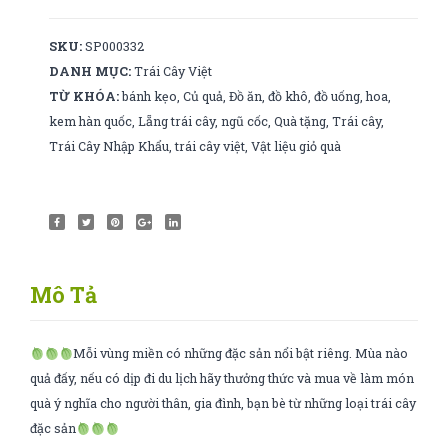
SKU:
SP000332
DANH MỤC:
Trái Cây Việt
TỪ KHÓA:
bánh kẹo
,
Củ quả
,
Đồ ăn
,
đồ khô
,
đồ uống
,
hoa
,
kem hàn quốc
,
Lẵng trái cây
,
ngũ cốc
,
Quà tặng
,
Trái cây
,
Trái Cây Nhập Khẩu
,
trái cây việt
,
Vật liệu giỏ quà
Mô Tả
Mỗi vùng miền có những đặc sản nổi bật riêng. Mùa nào
quả đấy, nếu có dịp đi du lịch hãy thưởng thức và mua về làm món
quà ý nghĩa cho người thân, gia đình, bạn bè từ những loại trái cây
đặc sản