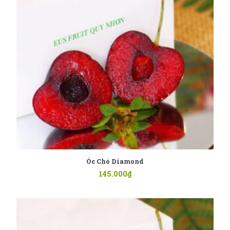
Óc Chó Diamond
145.000
₫