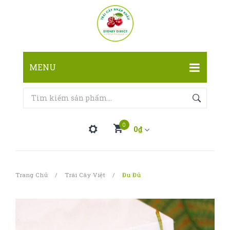
MENU
TRANG CHỦ
CỬA HÀNG
0
0
₫
LIÊN HỆ
Bạn không có sản phẩm nào trong giỏ hàng
Trang Chủ
/
Trái Cây Việt
/
Đu Đủ
Tổng Cộng:
0
₫