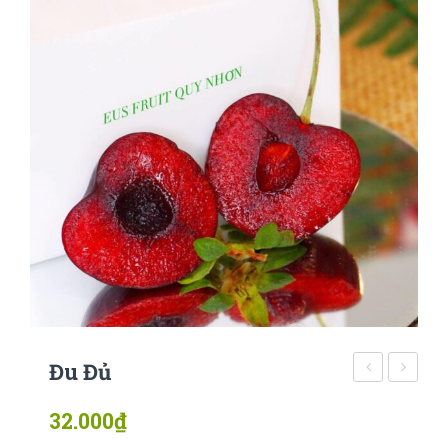
Đu Đủ
chile
chua
32.000
₫
sixe
nếp