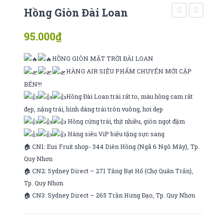
Hồng Giòn Đài Loan
sấy
bung
95.000
₫
khô
(
điện
HỒNG GIÒN MẶT TRỜI ĐÀI LOAN
biên
HÀNG AIR SIÊU PHẨM CHUYẾN MỚI CẬP
)
BẾN!!!
Hồng Đài Loan trái rất to, màu hồng cam rất
đẹp, nặng trái, hình dáng trái tròn vuông, hơi dẹp
Hồng cứng trái, thịt nhiều, giòn ngọt đậm
Hàng siêu ViP biếu tặng sực sang
🏠 CN1: Eus Fruit shop- 344 Diên Hồng (Ngã 6 Ngô Mây), Tp.
Quy Nhơn
🏠 CN2: Sydney Direct – 271 Tăng Bạt Hổ (Chợ Quân Trấn),
Tp. Quy Nhơn
🏠 CN3: Sydney Direct – 265 Trần Hưng Đạo, Tp. Quy Nhơn