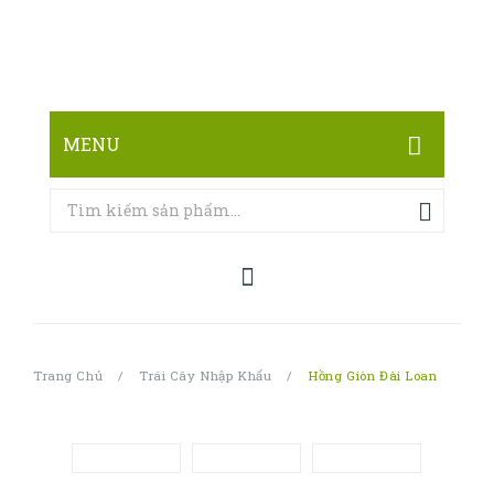
MENU
TRANG CHỦ
CỬA HÀNG
LIÊN HỆ
Trang Chủ
/
Trái Cây Nhập Khẩu
/
Hồng Giòn Đài Loan