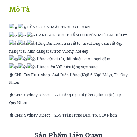
Mô Tả
HỒNG GIÒN MẶT TRỜI ĐÀI LOAN
HÀNG AIR SIÊU PHẨM CHUYẾN MỚI CẬP BẾN!!!
Hồng Đài Loan trái rất to, màu hồng cam rất đẹp,
nặng trái, hình dáng trái tròn vuông, hơi dẹp
Hồng cứng trái, thịt nhiều, giòn ngọt đậm
Hàng siêu ViP biếu tặng sực sang
🏠 CN1: Eus Fruit shop- 344 Diên Hồng (Ngã 6 Ngô Mây), Tp. Quy
Nhơn
🏠 CN2: Sydney Direct – 271 Tăng Bạt Hổ (Chợ Quân Trấn), Tp.
Quy Nhơn
🏠 CN3: Sydney Direct – 265 Trần Hưng Đạo, Tp. Quy Nhơn
Sản Phẩm Liên Quan