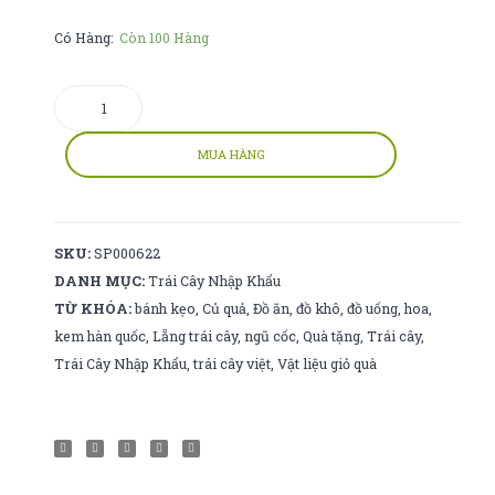
Có Hàng:
Còn 100 Hàng
hồng
giòn
đài
MUA HÀNG
loan
số
lượng
SKU:
SP000622
DANH MỤC:
Trái Cây Nhập Khẩu
TỪ KHÓA:
bánh kẹo
,
Củ quả
,
Đồ ăn
,
đồ khô
,
đồ uống
,
hoa
,
kem hàn quốc
,
Lẵng trái cây
,
ngũ cốc
,
Quà tặng
,
Trái cây
,
Trái Cây Nhập Khẩu
,
trái cây việt
,
Vật liệu giỏ quà