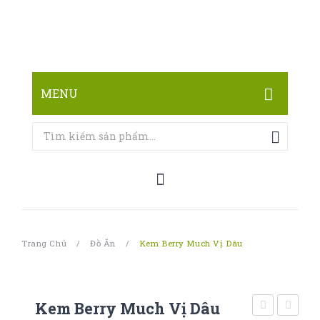
MENU
TRANG CHỦ
CỬA HÀNG
LIÊN HỆ
Trang Chủ
/
Đồ Ăn
/
Kem Berry Much Vị Dâu
Kem Berry Much Vị Dâu