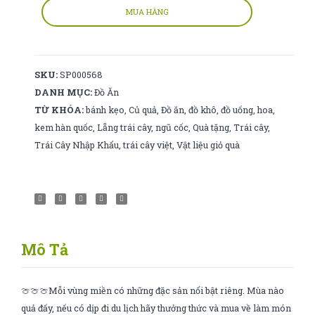
Much
MUA HÀNG
Vị
Dâu
số
SKU:
SP000568
lượng
DANH MỤC:
Đồ Ăn
TỪ KHÓA:
bánh kẹo
,
Củ quả
,
Đồ ăn
,
đồ khô
,
đồ uống
,
hoa
,
kem hàn quốc
,
Lẵng trái cây
,
ngũ cốc
,
Quà tặng
,
Trái cây
,
Trái Cây Nhập Khẩu
,
trái cây việt
,
Vật liệu giỏ quà
Mô Tả
🍈🍈🍈Mỗi vùng miền có những đặc sản nổi bật riêng. Mùa nào
quả đấy, nếu có dịp đi du lịch hãy thưởng thức và mua về làm món