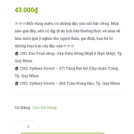
hũ
Trà
43.000
₫
trà
O
sữa
Long
🍈🍈🍈Mỗi vùng miền có những đặc sản nổi bật riêng. Mùa
đường
Trân
nào quả đấy, nếu có dịp đi du lịch hãy thưởng thức và mua về
nâu
Châu
làm món quà ý nghĩa cho người thân, gia đình, bạn bè từ
Lavelee
những loại trái cây đặc sản🍈🍈🍈
🏠 CN1: Eus Fruit shop- 344 Diên Hồng (Ngã 6 Ngô Mây), Tp.
Quy Nhơn
🏠 CN2: Sydney Direct – 271 Tăng Bạt Hổ (Chợ Quân Trấn),
Tp. Quy Nhơn
🏠 CN3: Sydney Direct – 265 Trần Hưng Đạo, Tp. Quy Nhơn
Có Hàng:
Còn 100 Hàng
Kem
Berry