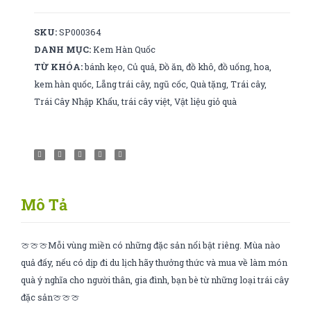
SKU:
SP000364
DANH MỤC:
Kem Hàn Quốc
TỪ KHÓA:
bánh kẹo
,
Củ quả
,
Đồ ăn
,
đồ khô
,
đồ uống
,
hoa
,
kem hàn quốc
,
Lẵng trái cây
,
ngũ cốc
,
Quà tặng
,
Trái cây
,
Trái Cây Nhập Khẩu
,
trái cây việt
,
Vật liệu giỏ quà
Mô Tả
🍈🍈🍈Mỗi vùng miền có những đặc sản nổi bật riêng. Mùa nào
quả đấy, nếu có dịp đi du lịch hãy thưởng thức và mua về làm món
quà ý nghĩa cho người thân, gia đình, bạn bè từ những loại trái cây
đặc sản🍈🍈🍈