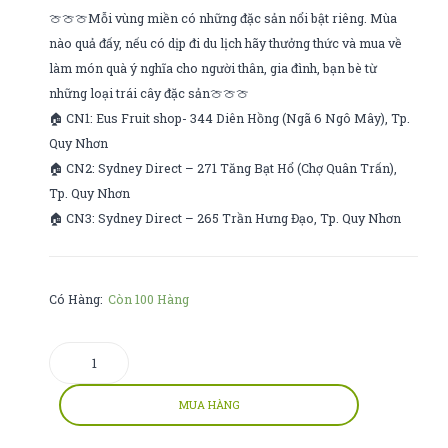
1,76l
trùng
🍈🍈🍈Mỗi vùng miền có những đặc sản nổi bật riêng. Mùa
180ml
nào quả đấy, nếu có dịp đi du lịch hãy thưởng thức và mua về
làm món quà ý nghĩa cho người thân, gia đình, bạn bè từ
những loại trái cây đặc sản🍈🍈🍈
🏠 CN1: Eus Fruit shop- 344 Diên Hồng (Ngã 6 Ngô Mây), Tp.
Quy Nhơn
🏠 CN2: Sydney Direct – 271 Tăng Bạt Hổ (Chợ Quân Trấn),
Tp. Quy Nhơn
🏠 CN3: Sydney Direct – 265 Trần Hưng Đạo, Tp. Quy Nhơn
Có Hàng:
Còn 100 Hàng
kem
cá
số
MUA HÀNG
lượng