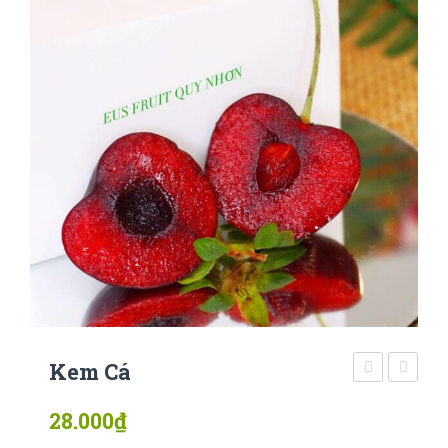
Kem Cá
lothamilk
tươi
28.000
₫
yaourt
tiệt