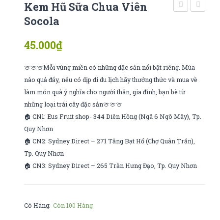
Kem Hũ Sữa Chua Viên
GIÒN
lưới
Socola
mật
45.000
₫
egarde
x2
🍈🍈🍈Mỗi vùng miền có những đặc sản nổi bật riêng. Mùa
nào quả đấy, nếu có dịp đi du lịch hãy thưởng thức và mua về
làm món quà ý nghĩa cho người thân, gia đình, bạn bè từ
những loại trái cây đặc sản🍈🍈🍈
🏠 CN1: Eus Fruit shop- 344 Diên Hồng (Ngã 6 Ngô Mây), Tp.
Quy Nhơn
🏠 CN2: Sydney Direct – 271 Tăng Bạt Hổ (Chợ Quân Trấn),
Tp. Quy Nhơn
🏠 CN3: Sydney Direct – 265 Trần Hưng Đạo, Tp. Quy Nhơn
Có Hàng:
Còn 100 Hàng