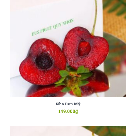
Nho Đen Mỹ
149.000
₫