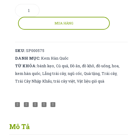
Kem
hũ
sữa
MUA HÀNG
chua
viên
socola
SKU:
SP000575
số
DANH MỤC:
Kem Hàn Quốc
lượng
TỪ KHÓA:
bánh kẹo
,
Củ quả
,
Đồ ăn
,
đồ khô
,
đồ uống
,
hoa
,
kem hàn quốc
,
Lẵng trái cây
,
ngũ cốc
,
Quà tặng
,
Trái cây
,
Trái Cây Nhập Khẩu
,
trái cây việt
,
Vật liệu giỏ quà
Mô Tả