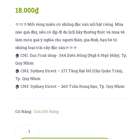
lothamilk
tươi
18.000
₫
yaourt
tiệt
1,76l
trùng
🍈🍈🍈Mỗi vùng miền có những đặc sản nổi bật riêng. Mùa
180ml
nào quả đấy, nếu có dịp đi du lịch hãy thưởng thức và mua về
làm món quà ý nghĩa cho người thân, gia đình, bạn bè từ
những loại trái cây đặc sản🍈🍈🍈
🏠 CN1: Eus Fruit shop- 344 Diên Hồng (Ngã 6 Ngô Mây), Tp.
Quy Nhơn
🏠 CN2: Sydney Direct – 271 Tăng Bạt Hổ (Chợ Quân Trấn),
Tp. Quy Nhơn
🏠 CN3: Sydney Direct – 265 Trần Hưng Đạo, Tp. Quy Nhơn
Có Hàng:
Còn 100 Hàng
kem
quế,mataix.atum