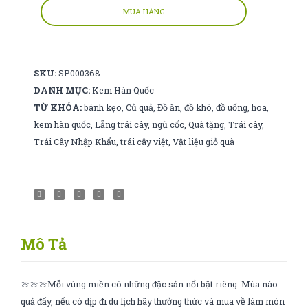
18k
MUA HÀNG
số
lượng
SKU:
SP000368
DANH MỤC:
Kem Hàn Quốc
TỪ KHÓA:
bánh kẹo
,
Củ quả
,
Đồ ăn
,
đồ khô
,
đồ uống
,
hoa
,
kem hàn quốc
,
Lẵng trái cây
,
ngũ cốc
,
Quà tặng
,
Trái cây
,
Trái Cây Nhập Khẩu
,
trái cây việt
,
Vật liệu giỏ quà
Mô Tả
🍈🍈🍈Mỗi vùng miền có những đặc sản nổi bật riêng. Mùa nào
quả đấy, nếu có dịp đi du lịch hãy thưởng thức và mua về làm món