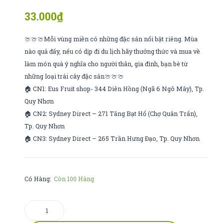
bắp
sunrise
33.000
₫
cornbis
🍈🍈🍈Mỗi vùng miền có những đặc sản nổi bật riêng. Mùa
nào quả đấy, nếu có dịp đi du lịch hãy thưởng thức và mua về
làm món quà ý nghĩa cho người thân, gia đình, bạn bè từ
những loại trái cây đặc sản🍈🍈🍈
🏠 CN1: Eus Fruit shop- 344 Diên Hồng (Ngã 6 Ngô Mây), Tp.
Quy Nhơn
🏠 CN2: Sydney Direct – 271 Tăng Bạt Hổ (Chợ Quân Trấn),
Tp. Quy Nhơn
🏠 CN3: Sydney Direct – 265 Trần Hưng Đạo, Tp. Quy Nhơn
Có Hàng:
Còn 100 Hàng
Kẹo
đồng