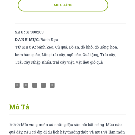
tiền
MUA HÀNG
số
lượng
SKU:
SP000263
DANH MỤC:
Bánh Kẹo
TỪ KHÓA:
bánh kẹo
,
Củ quả
,
Đồ ăn
,
đồ khô
,
đồ uống
,
hoa
,
kem hàn quốc
,
Lẵng trái cây
,
ngũ cốc
,
Quà tặng
,
Trái cây
,
Trái Cây Nhập Khẩu
,
trái cây việt
,
Vật liệu giỏ quà
Mô Tả
🍈🍈🍈Mỗi vùng miền có những đặc sản nổi bật riêng. Mùa nào
quả đấy, nếu có dịp đi du lịch hãy thưởng thức và mua về làm món