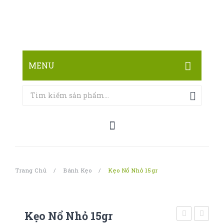
MENU
TRANG CHỦ
CỬA HÀNG
LIÊN HỆ
Trang Chủ
/
Bánh Kẹo
/
Kẹo Nổ Nhỏ 15gr
Kẹo Nổ Nhỏ 15gr