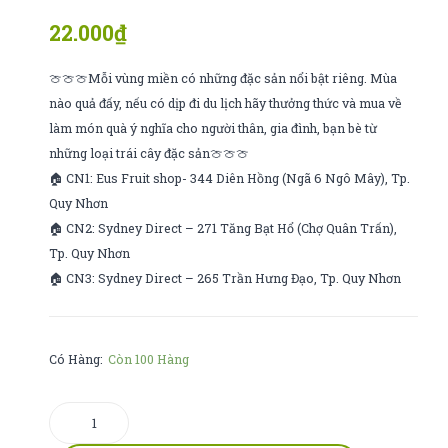
nổ
cát
22.000
₫
đại
chu
da
🍈🍈🍈Mỗi vùng miền có những đặc sản nổi bật riêng. Mùa
vàng
nào quả đấy, nếu có dịp đi du lịch hãy thưởng thức và mua về
làm món quà ý nghĩa cho người thân, gia đình, bạn bè từ
những loại trái cây đặc sản🍈🍈🍈
🏠 CN1: Eus Fruit shop- 344 Diên Hồng (Ngã 6 Ngô Mây), Tp.
Quy Nhơn
🏠 CN2: Sydney Direct – 271 Tăng Bạt Hổ (Chợ Quân Trấn),
Tp. Quy Nhơn
🏠 CN3: Sydney Direct – 265 Trần Hưng Đạo, Tp. Quy Nhơn
Có Hàng:
Còn 100 Hàng
Kẹo
nổ