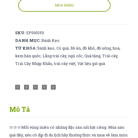
nhỏ
MUA HÀNG
15gr
số
lượng
SKU:
SP000159
DANH MỤC:
Bánh Kẹo
TỪ KHÓA:
bánh kẹo
,
Củ quả
,
Đồ ăn
,
đồ khô
,
đồ uống
,
hoa
,
kem hàn quốc
,
Lẵng trái cây
,
ngũ cốc
,
Quà tặng
,
Trái cây
,
Trái Cây Nhập Khẩu
,
trái cây việt
,
Vật liệu giỏ quà
Mô Tả
🍈🍈🍈Mỗi vùng miền có những đặc sản nổi bật riêng. Mùa nào
quả đấy, nếu có dịp đi du lịch hãy thưởng thức và mua về làm món