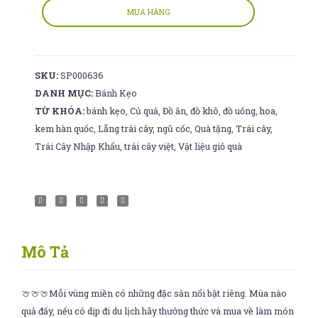
hộp
MUA HÀNG
thiếc
số
lượng
SKU:
SP000636
DANH MỤC:
Bánh Kẹo
TỪ KHÓA:
bánh kẹo
,
Củ quả
,
Đồ ăn
,
đồ khô
,
đồ uống
,
hoa
,
kem hàn quốc
,
Lẵng trái cây
,
ngũ cốc
,
Quà tặng
,
Trái cây
,
Trái Cây Nhập Khẩu
,
trái cây việt
,
Vật liệu giỏ quà
Mô Tả
🍈🍈🍈Mỗi vùng miền có những đặc sản nổi bật riêng. Mùa nào
quả đấy, nếu có dịp đi du lịch hãy thưởng thức và mua về làm món