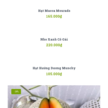
Hạt Macca Mourads
165.000
₫
Nho Xanh Cô Gái
220.000
₫
Hạt Hướng Dương Munchy
105.000
₫
-28%