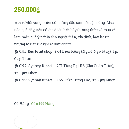
hộp
trái
250.000
₫
quà
cây
kirland
🍈🍈🍈Mỗi vùng miền có những đặc sản nổi bật riêng. Mùa
nào quả đấy, nếu có dịp đi du lịch hãy thưởng thức và mua về
làm món quà ý nghĩa cho người thân, gia đình, bạn bè từ
những loại trái cây đặc sản🍈🍈🍈
🏠 CN1: Eus Fruit shop- 344 Diên Hồng (Ngã 6 Ngô Mây), Tp.
Quy Nhơn
🏠 CN2: Sydney Direct – 271 Tăng Bạt Hổ (Chợ Quân Trấn),
Tp. Quy Nhơn
🏠 CN3: Sydney Direct – 265 Trần Hưng Đạo, Tp. Quy Nhơn
Có Hàng:
Còn 100 Hàng
Kẹo
sâm