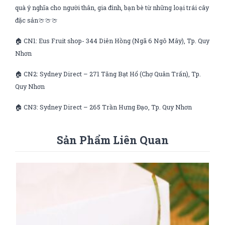
quà ý nghĩa cho người thân, gia đình, bạn bè từ những loại trái cây
đặc sản🍈🍈🍈
🏠 CN1: Eus Fruit shop- 344 Diên Hồng (Ngã 6 Ngô Mây), Tp. Quy
Nhơn
🏠 CN2: Sydney Direct – 271 Tăng Bạt Hổ (Chợ Quân Trấn), Tp.
Quy Nhơn
🏠 CN3: Sydney Direct – 265 Trần Hưng Đạo, Tp. Quy Nhơn
Sản Phẩm Liên Quan