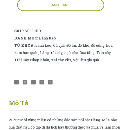
tím
MUA HÀNG
(kg)
số
lượng
SKU:
SP000119
DANH MỤC:
Bánh Kẹo
TỪ KHÓA:
bánh kẹo
,
Củ quả
,
Đồ ăn
,
đồ khô
,
đồ uống
,
hoa
,
kem hàn quốc
,
Lẵng trái cây
,
ngũ cốc
,
Quà tặng
,
Trái cây
,
Trái Cây Nhập Khẩu
,
trái cây việt
,
Vật liệu giỏ quà
Mô Tả
🍈🍈🍈Mỗi vùng miền có những đặc sản nổi bật riêng. Mùa nào
quả đấy, nếu có dịp đi du lịch hãy thưởng thức và mua về làm món