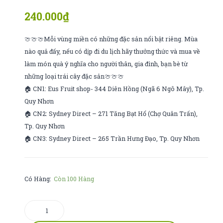
israel
gạo
240.000
₫
rong
biển
🍈🍈🍈Mỗi vùng miền có những đặc sản nổi bật riêng. Mùa
( bì)
nào quả đấy, nếu có dịp đi du lịch hãy thưởng thức và mua về
làm món quà ý nghĩa cho người thân, gia đình, bạn bè từ
những loại trái cây đặc sản🍈🍈🍈
🏠 CN1: Eus Fruit shop- 344 Diên Hồng (Ngã 6 Ngô Mây), Tp.
Quy Nhơn
🏠 CN2: Sydney Direct – 271 Tăng Bạt Hổ (Chợ Quân Trấn),
Tp. Quy Nhơn
🏠 CN3: Sydney Direct – 265 Trần Hưng Đạo, Tp. Quy Nhơn
Có Hàng:
Còn 100 Hàng
Kẹo
socola