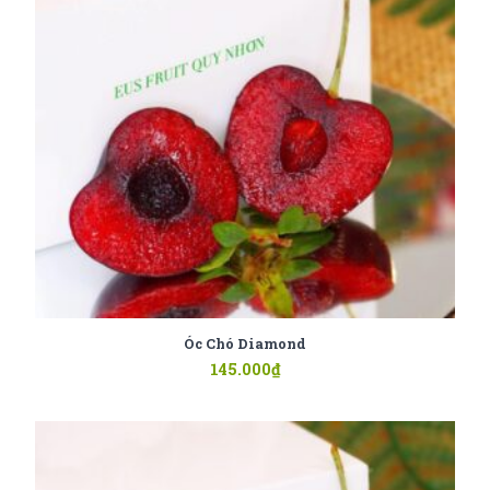
Óc Chó Diamond
145.000
₫