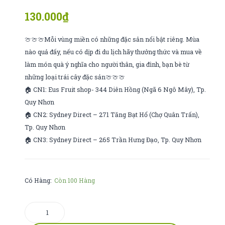
kẹo
Thái
130.000
₫
chuối
1kg
🍈🍈🍈Mỗi vùng miền có những đặc sản nổi bật riêng. Mùa
nào quả đấy, nếu có dịp đi du lịch hãy thưởng thức và mua về
làm món quà ý nghĩa cho người thân, gia đình, bạn bè từ
những loại trái cây đặc sản🍈🍈🍈
🏠 CN1: Eus Fruit shop- 344 Diên Hồng (Ngã 6 Ngô Mây), Tp.
Quy Nhơn
🏠 CN2: Sydney Direct – 271 Tăng Bạt Hổ (Chợ Quân Trấn),
Tp. Quy Nhơn
🏠 CN3: Sydney Direct – 265 Trần Hưng Đạo, Tp. Quy Nhơn
Có Hàng:
Còn 100 Hàng
Kiwi
vàng