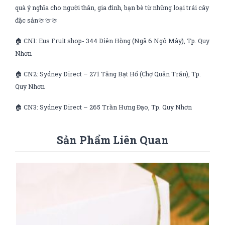
quà ý nghĩa cho người thân, gia đình, bạn bè từ những loại trái cây
đặc sản🍈🍈🍈
🏠 CN1: Eus Fruit shop- 344 Diên Hồng (Ngã 6 Ngô Mây), Tp. Quy
Nhơn
🏠 CN2: Sydney Direct – 271 Tăng Bạt Hổ (Chợ Quân Trấn), Tp.
Quy Nhơn
🏠 CN3: Sydney Direct – 265 Trần Hưng Đạo, Tp. Quy Nhơn
Sản Phẩm Liên Quan