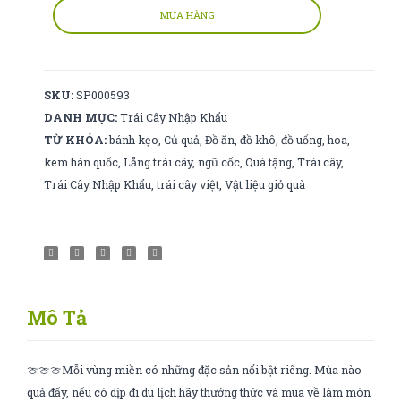
mini
MUA HÀNG
số
lượng
SKU:
SP000593
DANH MỤC:
Trái Cây Nhập Khẩu
TỪ KHÓA:
bánh kẹo
,
Củ quả
,
Đồ ăn
,
đồ khô
,
đồ uống
,
hoa
,
kem hàn quốc
,
Lẵng trái cây
,
ngũ cốc
,
Quà tặng
,
Trái cây
,
Trái Cây Nhập Khẩu
,
trái cây việt
,
Vật liệu giỏ quà
Mô Tả
🍈🍈🍈Mỗi vùng miền có những đặc sản nổi bật riêng. Mùa nào
quả đấy, nếu có dịp đi du lịch hãy thưởng thức và mua về làm món