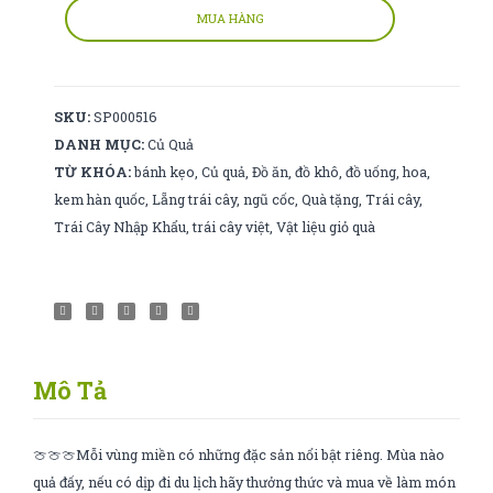
số
MUA HÀNG
lượng
SKU:
SP000516
DANH MỤC:
Củ Quả
TỪ KHÓA:
bánh kẹo
,
Củ quả
,
Đồ ăn
,
đồ khô
,
đồ uống
,
hoa
,
kem hàn quốc
,
Lẵng trái cây
,
ngũ cốc
,
Quà tặng
,
Trái cây
,
Trái Cây Nhập Khẩu
,
trái cây việt
,
Vật liệu giỏ quà
Mô Tả
🍈🍈🍈Mỗi vùng miền có những đặc sản nổi bật riêng. Mùa nào
quả đấy, nếu có dịp đi du lịch hãy thưởng thức và mua về làm món