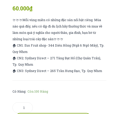
ngũ
hương
60.000
₫
cốc
choco
🍈🍈🍈Mỗi vùng miền có những đặc sản nổi bật riêng. Mùa
350g
nào quả đấy, nếu có dịp đi du lịch hãy thưởng thức và mua về
làm món quà ý nghĩa cho người thân, gia đình, bạn bè từ
những loại trái cây đặc sản🍈🍈🍈
🏠 CN1: Eus Fruit shop- 344 Diên Hồng (Ngã 6 Ngô Mây), Tp.
Quy Nhơn
🏠 CN2: Sydney Direct – 271 Tăng Bạt Hổ (Chợ Quân Trấn),
Tp. Quy Nhơn
🏠 CN3: Sydney Direct – 265 Trần Hưng Đạo, Tp. Quy Nhơn
Có Hàng:
Còn 100 Hàng
Mận
seo