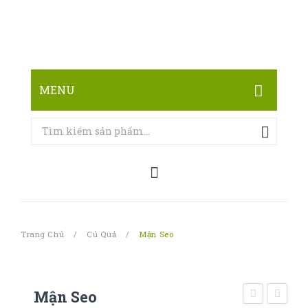
MENU
TRANG CHỦ
CỬA HÀNG
LIÊN HỆ
Trang Chủ
/
Củ Quả
/
Mận Seo
Mận Seo