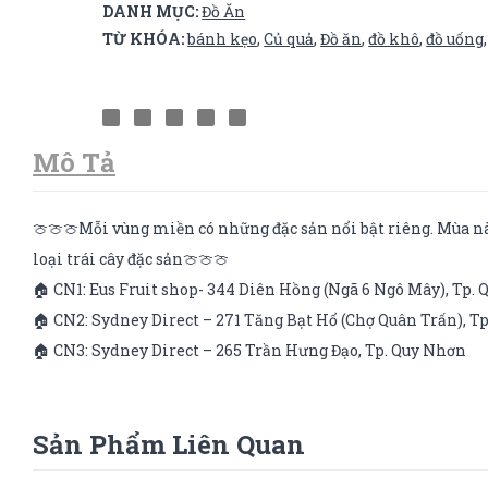
DANH MỤC:
Đồ Ăn
TỪ KHÓA:
bánh kẹo
,
Củ quả
,
Đồ ăn
,
đồ khô
,
đồ uống
Mô Tả
🍈🍈🍈Mỗi vùng miền có những đặc sản nổi bật riêng. Mùa nào
loại trái cây đặc sản🍈🍈🍈
🏠 CN1: Eus Fruit shop- 344 Diên Hồng (Ngã 6 Ngô Mây), Tp.
🏠 CN2: Sydney Direct – 271 Tăng Bạt Hổ (Chợ Quân Trấn), T
🏠 CN3: Sydney Direct – 265 Trần Hưng Đạo, Tp. Quy Nhơn
Sản Phẩm Liên Quan