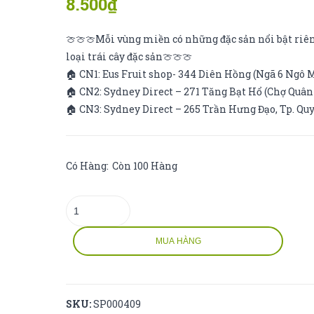
8.500
₫
🍈🍈🍈Mỗi vùng miền có những đặc sản nổi bật riên
loại trái cây đặc sản🍈🍈🍈
🏠 CN1: Eus Fruit shop- 344 Diên Hồng (Ngã 6 Ngô 
🏠 CN2: Sydney Direct – 271 Tăng Bạt Hổ (Chợ Quân
🏠 CN3: Sydney Direct – 265 Trần Hưng Đạo, Tp. Q
Có Hàng:
Còn 100 Hàng
Mì
ăn
liền
MUA HÀNG
số
lượng
SKU:
SP000409