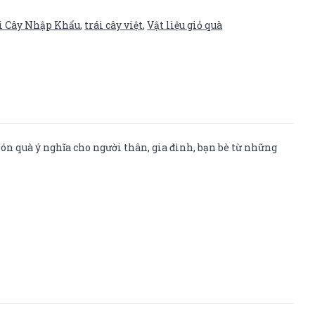
i Cây Nhập Khẩu
,
trái cây việt
,
Vật liệu giỏ quà
ón quà ý nghĩa cho người thân, gia đình, bạn bè từ những