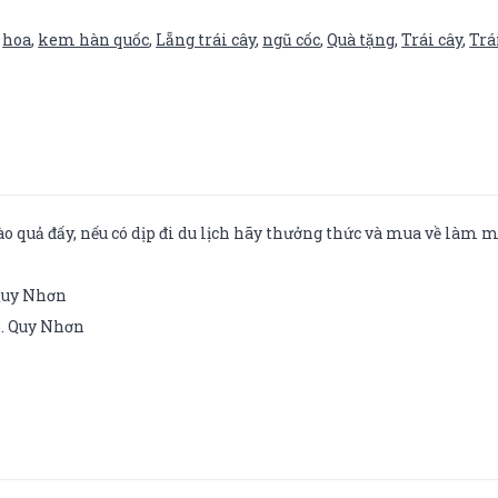
,
hoa
,
kem hàn quốc
,
Lẵng trái cây
,
ngũ cốc
,
Quà tặng
,
Trái cây
,
Trá
 quả đấy, nếu có dịp đi du lịch hãy thưởng thức và mua về làm m
 Quy Nhơn
p. Quy Nhơn