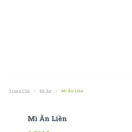
Trang Chủ
/
Đồ Ăn
/
Mì Ăn Liền
Mì Ăn Liền