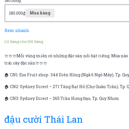
180.000
₫
180.000
₫
Mua hàng
Xem nhanh
Có hàng:
còn 100 hàng
🍈🍈🍈Mỗi vùng miền có những đặc sản nổi bật riêng. Mùa nào q
trái cây đặc sản🍈🍈🍈
🏠 CN1: Eus Fruit shop- 344 Diên Hồng (Ngã 6 Ngô Mây), Tp. Q
🏠 CN2: Sydney Direct – 271 Tăng Bạt Hổ (Chợ Quân Trấn), Tp.
🏠 CN3: Sydney Direct – 265 Trần Hưng Đạo, Tp. Quy Nhơn
đậu cười Thái Lan