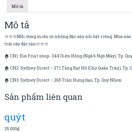
Mô tả
Mô tả
🍈🍈🍈Mỗi vùng miền có những đặc sản nổi bật riêng. Mùa nào q
trái cây đặc sản🍈🍈🍈
🏠 CN1: Eus Fruit shop- 344 Diên Hồng (Ngã 6 Ngô Mây), Tp. Q
🏠 CN2: Sydney Direct – 271 Tăng Bạt Hổ (Chợ Quân Trấn), Tp.
🏠 CN3: Sydney Direct – 265 Trần Hưng Đạo, Tp. Quy Nhơn
Sản phẩm liên quan
quýt
35.000
₫