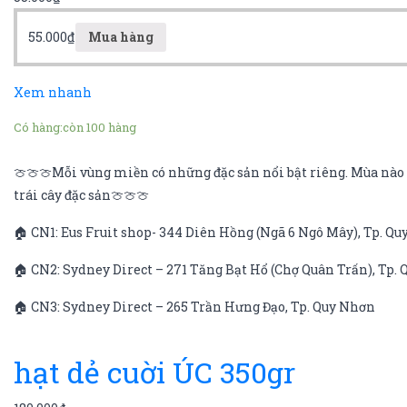
55.000
₫
Mua hàng
Xem nhanh
Có hàng:
còn 100 hàng
🍈🍈🍈Mỗi vùng miền có những đặc sản nổi bật riêng. Mùa nào q
trái cây đặc sản🍈🍈🍈
🏠 CN1: Eus Fruit shop- 344 Diên Hồng (Ngã 6 Ngô Mây), Tp. Q
🏠 CN2: Sydney Direct – 271 Tăng Bạt Hổ (Chợ Quân Trấn), Tp.
🏠 CN3: Sydney Direct – 265 Trần Hưng Đạo, Tp. Quy Nhơn
hạt dẻ cuời ÚC 350gr