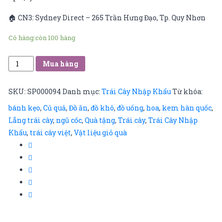
🏠 CN3: Sydney Direct – 265 Trần Hưng Đạo, Tp. Quy Nhơn
Có hàng:
còn 100 hàng
Nho
Mua hàng
đen
kẹo
SKU:
SP000094
Danh mục:
Trái Cây Nhập Khẩu
Từ khóa:
số
bánh kẹo
,
Củ quả
,
Đồ ăn
,
đồ khô
,
đồ uống
,
hoa
,
kem hàn quốc
,
lượng
Lẵng trái cây
,
ngũ cốc
,
Quà tặng
,
Trái cây
,
Trái Cây Nhập
Khẩu
,
trái cây việt
,
Vật liệu giỏ quà