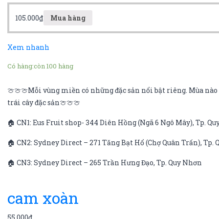
105.000
₫
Mua hàng
Xem nhanh
Có hàng:
còn 100 hàng
🍈🍈🍈Mỗi vùng miền có những đặc sản nổi bật riêng. Mùa nào q
trái cây đặc sản🍈🍈🍈
🏠 CN1: Eus Fruit shop- 344 Diên Hồng (Ngã 6 Ngô Mây), Tp. Q
🏠 CN2: Sydney Direct – 271 Tăng Bạt Hổ (Chợ Quân Trấn), Tp.
🏠 CN3: Sydney Direct – 265 Trần Hưng Đạo, Tp. Quy Nhơn
cam xoàn
55.000
₫