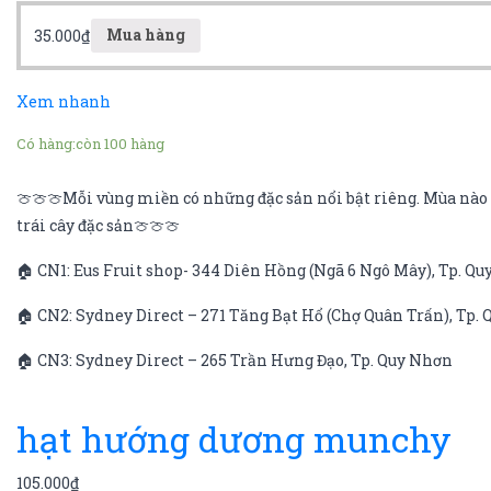
35.000
₫
Mua hàng
Xem nhanh
Có hàng:
còn 100 hàng
🍈🍈🍈Mỗi vùng miền có những đặc sản nổi bật riêng. Mùa nào q
trái cây đặc sản🍈🍈🍈
🏠 CN1: Eus Fruit shop- 344 Diên Hồng (Ngã 6 Ngô Mây), Tp. Q
🏠 CN2: Sydney Direct – 271 Tăng Bạt Hổ (Chợ Quân Trấn), Tp.
🏠 CN3: Sydney Direct – 265 Trần Hưng Đạo, Tp. Quy Nhơn
hạt hướng dương munchy
105.000
₫