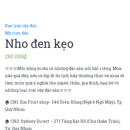
Kẹo trái cây đức
Me rim dẻo
Nho đen kẹo
260.000
₫
🍈🍈🍈Mỗi vùng miền có những đặc sản nổi bật riêng. Mùa
nào quả đấy, nếu có dịp đi du lịch hãy thưởng thức và mua về
làm món quà ý nghĩa cho người thân, gia đình, bạn bè từ
những loại trái cây đặc sản🍈🍈🍈
🏠 CN1: Eus Fruit shop- 344 Diên Hồng (Ngã 6 Ngô Mây), Tp.
Quy Nhơn
🏠 CN2: Sydney Direct – 271 Tăng Bạt Hổ (Chợ Quân Trấn),
Tp. Quy Nhơn