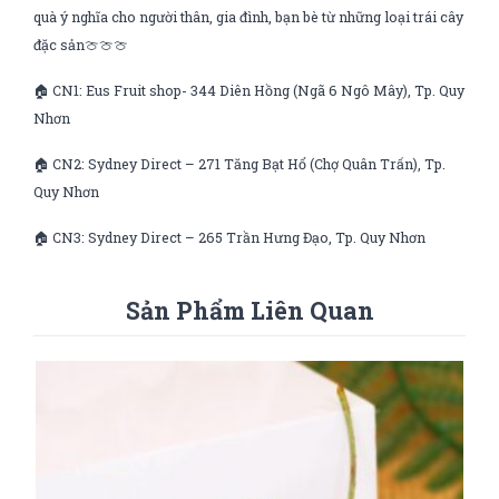
quà ý nghĩa cho người thân, gia đình, bạn bè từ những loại trái cây
đặc sản🍈🍈🍈
🏠 CN1: Eus Fruit shop- 344 Diên Hồng (Ngã 6 Ngô Mây), Tp. Quy
Nhơn
🏠 CN2: Sydney Direct – 271 Tăng Bạt Hổ (Chợ Quân Trấn), Tp.
Quy Nhơn
🏠 CN3: Sydney Direct – 265 Trần Hưng Đạo, Tp. Quy Nhơn
Sản Phẩm Liên Quan