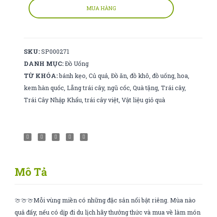
sâm
MUA HÀNG
Hàn
quốc
số
SKU:
SP000271
lượng
DANH MỤC:
Đồ Uống
TỪ KHÓA:
bánh kẹo
,
Củ quả
,
Đồ ăn
,
đồ khô
,
đồ uống
,
hoa
,
kem hàn quốc
,
Lẵng trái cây
,
ngũ cốc
,
Quà tặng
,
Trái cây
,
Trái Cây Nhập Khẩu
,
trái cây việt
,
Vật liệu giỏ quà
Mô Tả
🍈🍈🍈Mỗi vùng miền có những đặc sản nổi bật riêng. Mùa nào
quả đấy, nếu có dịp đi du lịch hãy thưởng thức và mua về làm món