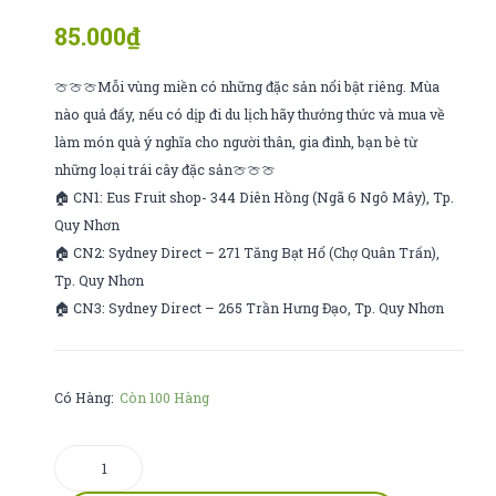
coffee
úc
85.000
₫
joy
cadita
🍈🍈🍈Mỗi vùng miền có những đặc sản nổi bật riêng. Mùa
nào quả đấy, nếu có dịp đi du lịch hãy thưởng thức và mua về
làm món quà ý nghĩa cho người thân, gia đình, bạn bè từ
những loại trái cây đặc sản🍈🍈🍈
🏠 CN1: Eus Fruit shop- 344 Diên Hồng (Ngã 6 Ngô Mây), Tp.
Quy Nhơn
🏠 CN2: Sydney Direct – 271 Tăng Bạt Hổ (Chợ Quân Trấn),
Tp. Quy Nhơn
🏠 CN3: Sydney Direct – 265 Trần Hưng Đạo, Tp. Quy Nhơn
Có Hàng:
Còn 100 Hàng
nước
hồng