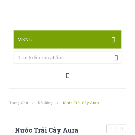
MENU
TRANG CHỦ
CỬA HÀNG
LIÊN HỆ
Trang Chủ
/
Đồ Uống
/
Nước Trái Cây Aura
Nước Trái Cây Aura