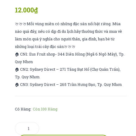
tố
sữa
12.000
₫
nữ
cozy
🍈🍈🍈Mỗi vùng miền có những đặc sản nổi bật riêng. Mùa
nào quả đấy, nếu có dịp đi du lịch hãy thưởng thức và mua về
làm món quà ý nghĩa cho người thân, gia đình, bạn bè từ
những loại trái cây đặc sản🍈🍈🍈
🏠 CN1: Eus Fruit shop- 344 Diên Hồng (Ngã 6 Ngô Mây), Tp.
Quy Nhơn
🏠 CN2: Sydney Direct – 271 Tăng Bạt Hổ (Chợ Quân Trấn),
Tp. Quy Nhơn
🏠 CN3: Sydney Direct – 265 Trần Hưng Đạo, Tp. Quy Nhơn
Có Hàng:
Còn 100 Hàng
nước
trái