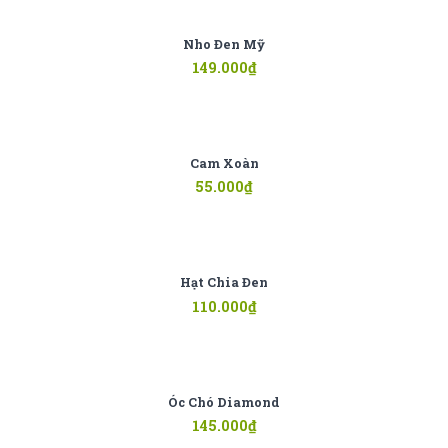
Nho Đen Mỹ
149.000
₫
Cam Xoàn
55.000
₫
Hạt Chia Đen
110.000
₫
Óc Chó Diamond
145.000
₫