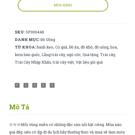
cây
MUA HÀNG
aura
số
lượng
SKU:
SP000448
DANH MỤC:
Đồ Uống
TỪ KHÓA:
bánh kẹo
,
Củ quả
,
Đồ ăn
,
đồ khô
,
đồ uống
,
hoa
,
kem hàn quốc
,
Lẵng trái cây
,
ngũ cốc
,
Quà tặng
,
Trái cây
,
Trái Cây Nhập Khẩu
,
trái cây việt
,
Vật liệu giỏ quà
Mô Tả
🍈🍈🍈Mỗi vùng miền có những đặc sản nổi bật riêng. Mùa nào
quả đấy, nếu có dịp đi du lịch hãy thưởng thức và mua về làm món