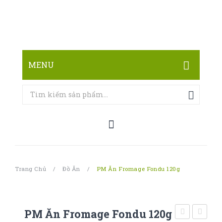
MENU
TRANG CHỦ
CỬA HÀNG
LIÊN HỆ
Trang Chủ
/
Đồ Ăn
/
PM Ăn Fromage Fondu 120g
PM Ăn Fromage Fondu 120g