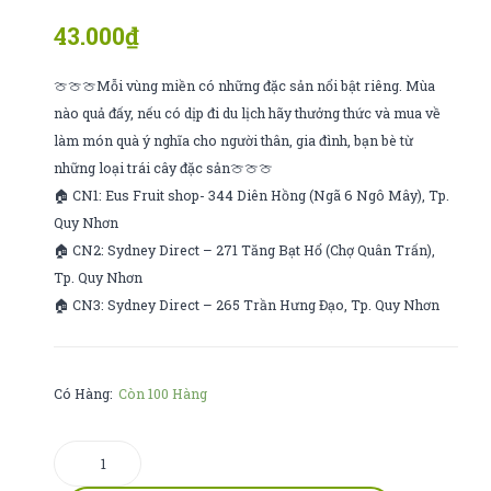
sữa
bunger
43.000
₫
tím
200g
🍈🍈🍈Mỗi vùng miền có những đặc sản nổi bật riêng. Mùa
nào quả đấy, nếu có dịp đi du lịch hãy thưởng thức và mua về
làm món quà ý nghĩa cho người thân, gia đình, bạn bè từ
những loại trái cây đặc sản🍈🍈🍈
🏠 CN1: Eus Fruit shop- 344 Diên Hồng (Ngã 6 Ngô Mây), Tp.
Quy Nhơn
🏠 CN2: Sydney Direct – 271 Tăng Bạt Hổ (Chợ Quân Trấn),
Tp. Quy Nhơn
🏠 CN3: Sydney Direct – 265 Trần Hưng Đạo, Tp. Quy Nhơn
Có Hàng:
Còn 100 Hàng
PM
ăn