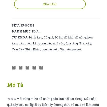
fromage
MUA HÀNG
fondu
120g
số
SKU:
SP000533
lượng
DANH MỤC:
Đồ Ăn
TỪ KHÓA:
bánh kẹo
,
Củ quả
,
Đồ ăn
,
đồ khô
,
đồ uống
,
hoa
,
kem hàn quốc
,
Lẵng trái cây
,
ngũ cốc
,
Quà tặng
,
Trái cây
,
Trái Cây Nhập Khẩu
,
trái cây việt
,
Vật liệu giỏ quà
Mô Tả
🍈🍈🍈Mỗi vùng miền có những đặc sản nổi bật riêng. Mùa nào
quả đấy, nếu có dịp đi du lịch hãy thưởng thức và mua về làm món