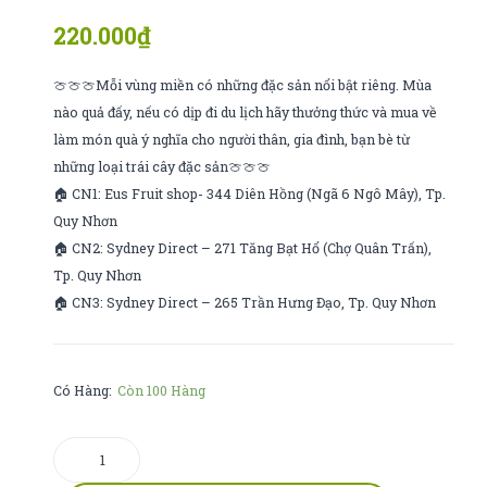
tố
sữa
220.000
₫
nữ
cozy
🍈🍈🍈Mỗi vùng miền có những đặc sản nổi bật riêng. Mùa
nào quả đấy, nếu có dịp đi du lịch hãy thưởng thức và mua về
làm món quà ý nghĩa cho người thân, gia đình, bạn bè từ
những loại trái cây đặc sản🍈🍈🍈
🏠 CN1: Eus Fruit shop- 344 Diên Hồng (Ngã 6 Ngô Mây), Tp.
Quy Nhơn
🏠 CN2: Sydney Direct – 271 Tăng Bạt Hổ (Chợ Quân Trấn),
Tp. Quy Nhơn
🏠 CN3: Sydney Direct – 265 Trần Hưng Đạo, Tp. Quy Nhơn
Có Hàng:
Còn 100 Hàng
táo
envy