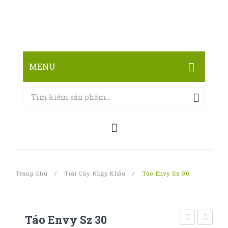
MENU
TRANG CHỦ
CỬA HÀNG
LIÊN HỆ
Trang Chủ
/
Trái Cây Nhập Khẩu
/
Táo Envy Sz 30
Táo Envy Sz 30