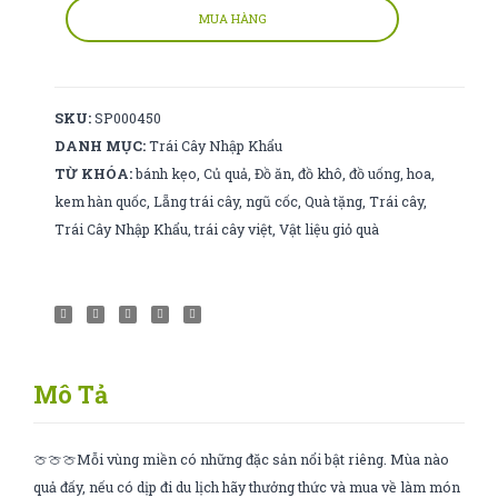
sz
MUA HÀNG
30
số
lượng
SKU:
SP000450
DANH MỤC:
Trái Cây Nhập Khẩu
TỪ KHÓA:
bánh kẹo
,
Củ quả
,
Đồ ăn
,
đồ khô
,
đồ uống
,
hoa
,
kem hàn quốc
,
Lẵng trái cây
,
ngũ cốc
,
Quà tặng
,
Trái cây
,
Trái Cây Nhập Khẩu
,
trái cây việt
,
Vật liệu giỏ quà
Mô Tả
🍈🍈🍈Mỗi vùng miền có những đặc sản nổi bật riêng. Mùa nào
quả đấy, nếu có dịp đi du lịch hãy thưởng thức và mua về làm món