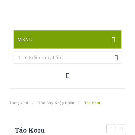
MENU
TRANG CHỦ
CỬA HÀNG
LIÊN HỆ
Trang Chủ
/
Trái Cây Nhập Khẩu
/
Táo Koru
Táo Koru