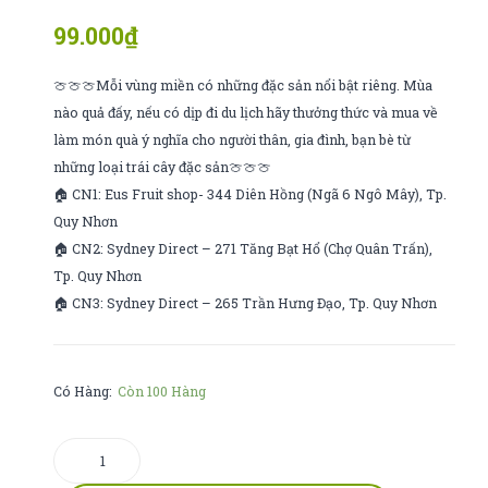
lothamilk
tươi
99.000
₫
tiệt
trùng
🍈🍈🍈Mỗi vùng miền có những đặc sản nổi bật riêng. Mùa
110ml
nào quả đấy, nếu có dịp đi du lịch hãy thưởng thức và mua về
làm món quà ý nghĩa cho người thân, gia đình, bạn bè từ
những loại trái cây đặc sản🍈🍈🍈
🏠 CN1: Eus Fruit shop- 344 Diên Hồng (Ngã 6 Ngô Mây), Tp.
Quy Nhơn
🏠 CN2: Sydney Direct – 271 Tăng Bạt Hổ (Chợ Quân Trấn),
Tp. Quy Nhơn
🏠 CN3: Sydney Direct – 265 Trần Hưng Đạo, Tp. Quy Nhơn
Có Hàng:
Còn 100 Hàng
táo
koru