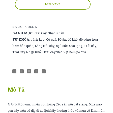
số
MUA HÀNG
lượng
SKU:
SP000376
DANH MỤC:
Trái Cây Nhập Khẩu
TỪ KHÓA:
bánh kẹo
,
Củ quả
,
Đồ ăn
,
đồ khô
,
đồ uống
,
hoa
,
kem hàn quốc
,
Lẵng trái cây
,
ngũ cốc
,
Quà tặng
,
Trái cây
,
Trái Cây Nhập Khẩu
,
trái cây việt
,
Vật liệu giỏ quà
Mô Tả
🍈🍈🍈Mỗi vùng miền có những đặc sản nổi bật riêng. Mùa nào
quả đấy, nếu có dịp đi du lịch hãy thưởng thức và mua về làm món