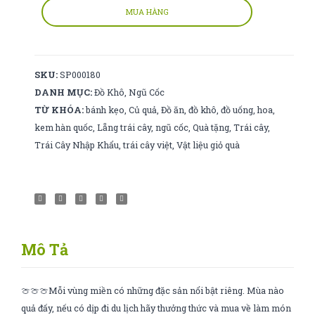
dẻo
MUA HÀNG
số
lượng
SKU:
SP000180
DANH MỤC:
Đồ Khô
,
Ngũ Cốc
TỪ KHÓA:
bánh kẹo
,
Củ quả
,
Đồ ăn
,
đồ khô
,
đồ uống
,
hoa
,
kem hàn quốc
,
Lẵng trái cây
,
ngũ cốc
,
Quà tặng
,
Trái cây
,
Trái Cây Nhập Khẩu
,
trái cây việt
,
Vật liệu giỏ quà
Mô Tả
🍈🍈🍈Mỗi vùng miền có những đặc sản nổi bật riêng. Mùa nào
quả đấy, nếu có dịp đi du lịch hãy thưởng thức và mua về làm món