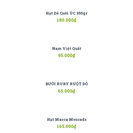
Hạt Dẻ Cuời ÚC 350gr
180.000
₫
Nam Việt Quất
95.000
₫
BƯỞI RUBY RUỘT ĐỎ
65.000
₫
Hạt Macca Mourads
165.000
₫