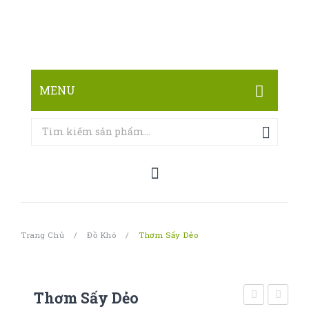
MENU
TRANG CHỦ
CỬA HÀNG
LIÊN HỆ
Trang Chủ
/
Đồ Khô
/
Thơm Sấy Dẻo
Thơm Sấy Dẻo