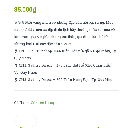
quà
lago
85.000
₫
Phúc
ý
350gr
🍈🍈🍈Mỗi vùng miền có những đặc sản nổi bật riêng. Mùa
nào quả đấy, nếu có dịp đi du lịch hãy thưởng thức và mua về
làm món quà ý nghĩa cho người thân, gia đình, bạn bè từ
những loại trái cây đặc sản🍈🍈🍈
🏠 CN1: Eus Fruit shop- 344 Diên Hồng (Ngã 6 Ngô Mây), Tp.
Quy Nhơn
🏠 CN2: Sydney Direct – 271 Tăng Bạt Hổ (Chợ Quân Trấn),
Tp. Quy Nhơn
🏠 CN3: Sydney Direct – 265 Trần Hưng Đạo, Tp. Quy Nhơn
Có Hàng:
Còn 100 Hàng
Thơm
sấy