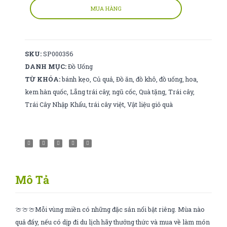
số
MUA HÀNG
lượng
SKU:
SP000356
DANH MỤC:
Đồ Uống
TỪ KHÓA:
bánh kẹo
,
Củ quả
,
Đồ ăn
,
đồ khô
,
đồ uống
,
hoa
,
kem hàn quốc
,
Lẵng trái cây
,
ngũ cốc
,
Quà tặng
,
Trái cây
,
Trái Cây Nhập Khẩu
,
trái cây việt
,
Vật liệu giỏ quà
Mô Tả
🍈🍈🍈Mỗi vùng miền có những đặc sản nổi bật riêng. Mùa nào
quả đấy, nếu có dịp đi du lịch hãy thưởng thức và mua về làm món