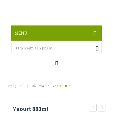
MENU
TRANG CHỦ
CỬA HÀNG
LIÊN HỆ
Trang Chủ
/
Đồ Uống
/
Yaourt 880ml
Yaourt 880ml