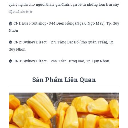
quà ý nghĩa cho người thân, gia đình, bạn bè từ những loại trái cây
đặc sản🍈🍈🍈
🏠 CN1: Eus Fruit shop- 344 Diên Hồng (Ngã 6 Ngô Mây), Tp. Quy
Nhơn
🏠 CN2: Sydney Direct – 271 Tăng Bạt Hổ (Chợ Quân Trấn), Tp.
Quy Nhơn
🏠 CN3: Sydney Direct – 265 Trần Hưng Đạo, Tp. Quy Nhơn
Sản Phẩm Liên Quan