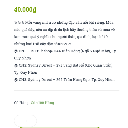
lotha
bắp
40.000
₫
880ml
k
🍈🍈🍈Mỗi vùng miền có những đặc sản nổi bật riêng. Mùa
đường
nào quả đấy, nếu có dịp đi du lịch hãy thưởng thức và mua về
làm món quà ý nghĩa cho người thân, gia đình, bạn bè từ
những loại trái cây đặc sản🍈🍈🍈
🏠 CN1: Eus Fruit shop- 344 Diên Hồng (Ngã 6 Ngô Mây), Tp.
Quy Nhơn
🏠 CN2: Sydney Direct – 271 Tăng Bạt Hổ (Chợ Quân Trấn),
Tp. Quy Nhơn
🏠 CN3: Sydney Direct – 265 Trần Hưng Đạo, Tp. Quy Nhơn
Có Hàng:
Còn 100 Hàng
Yaourt
880ml