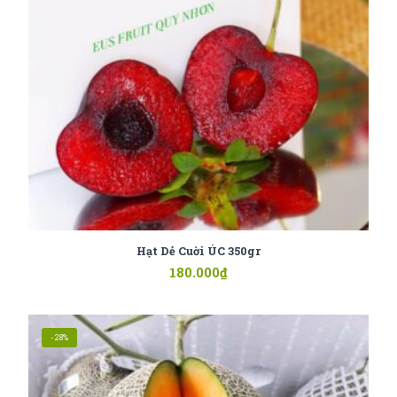
Hạt Dẻ Cuời ÚC 350gr
180.000
₫
-28%