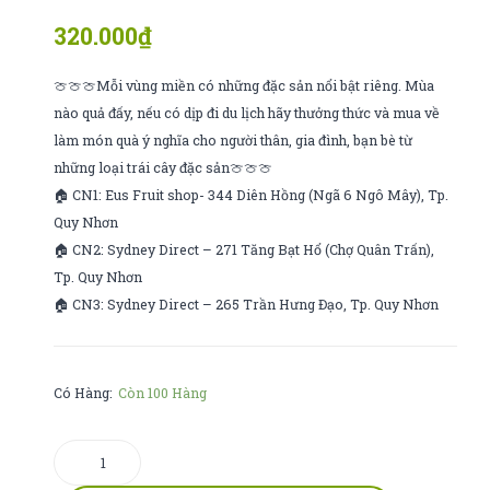
seo
Táo
320.000
₫
🍈🍈🍈Mỗi vùng miền có những đặc sản nổi bật riêng. Mùa
nào quả đấy, nếu có dịp đi du lịch hãy thưởng thức và mua về
làm món quà ý nghĩa cho người thân, gia đình, bạn bè từ
những loại trái cây đặc sản🍈🍈🍈
🏠 CN1: Eus Fruit shop- 344 Diên Hồng (Ngã 6 Ngô Mây), Tp.
Quy Nhơn
🏠 CN2: Sydney Direct – 271 Tăng Bạt Hổ (Chợ Quân Trấn),
Tp. Quy Nhơn
🏠 CN3: Sydney Direct – 265 Trần Hưng Đạo, Tp. Quy Nhơn
Có Hàng:
Còn 100 Hàng
Nho
Kẹo