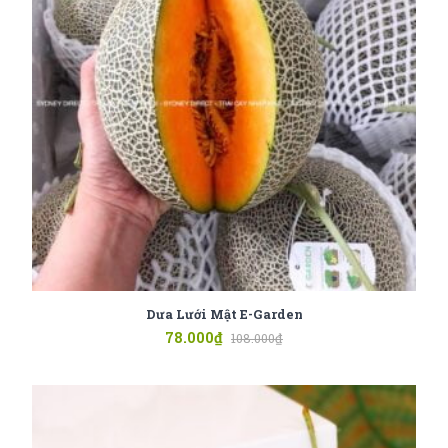
Dưa Lưới Mật E-Garden
78.000
₫
108.000
₫