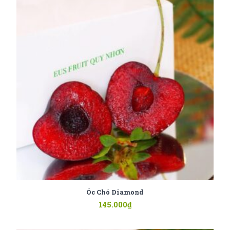
Óc Chó Diamond
145.000
₫