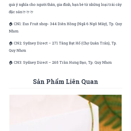
quà ý nghĩa cho người thân, gia đình, bạn bè từ những loại trái cây
đặc sản🍈🍈🍈
🏠 CN1: Eus Fruit shop- 344 Diên Hồng (Ngã 6 Ngô Mây), Tp. Quy
Nhơn
🏠 CN2: Sydney Direct – 271 Tăng Bạt Hổ (Chợ Quân Trấn), Tp.
Quy Nhơn
🏠 CN3: Sydney Direct – 265 Trần Hưng Đạo, Tp. Quy Nhơn
Sản Phẩm Liên Quan