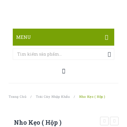
MENU
TRANG CHỦ
CỬA HÀNG
LIÊN HỆ
Trang Chủ
/
Trái Cây Nhập Khẩu
/
Nho Kẹo ( Hộp )
Nho Kẹo ( Hộp )