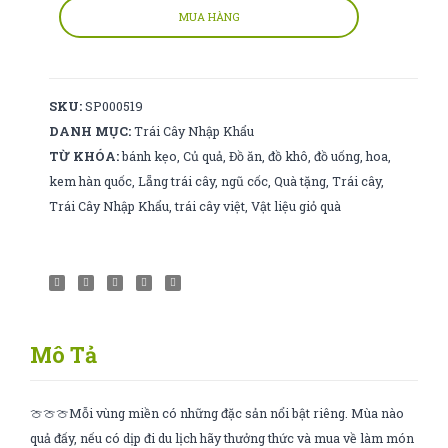
(
MUA HÀNG
hộp
)
số
SKU:
SP000519
lượng
DANH MỤC:
Trái Cây Nhập Khẩu
TỪ KHÓA:
bánh kẹo
,
Củ quả
,
Đồ ăn
,
đồ khô
,
đồ uống
,
hoa
,
kem hàn quốc
,
Lẵng trái cây
,
ngũ cốc
,
Quà tặng
,
Trái cây
,
Trái Cây Nhập Khẩu
,
trái cây việt
,
Vật liệu giỏ quà
Mô Tả
🍈🍈🍈Mỗi vùng miền có những đặc sản nổi bật riêng. Mùa nào
quả đấy, nếu có dịp đi du lịch hãy thưởng thức và mua về làm món