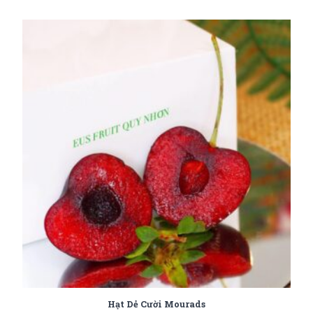
Hạt Dẻ Cười Mourads